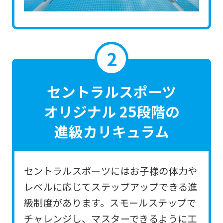
the
link
below
(start
automatic
translation)
セントラルスポーツ
to
オリジナル 25段階の
return
進級カリキュラム
to
the
top
セントラルスポーツにはお子様の体力や
page.
レベルに応じてステップアップできる進
However,
級制度があります。スモールステップで
if
チャレンジし、マスターできるように工