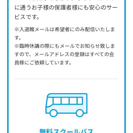
from
に通うお子様の保護者様にも安心のサー
the
ビスです。
original
※入退館メールは希望者にのみ配信いたしま
content.
す。
We
※臨時休講の際にもメールでお知らせ致しま
ask
すので、メールアドレスの登録はすべての会
that
員様にご依頼しています。
you
fully
understand
this
before
using
the
無料スクールバス