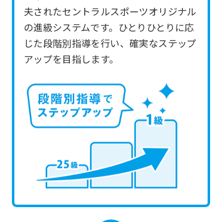
you
夫されたセントラルスポーツオリジナル
use
の進級システムです。ひとりひとりに応
an
じた段階別指導を行い、確実なステップ
automatic
アップを目指します。
translation
service,
the
Japanese
version
of
this
website
will
be