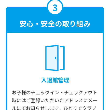
translated
mechanically,
so
安心・安全の取り組み
it
may
not
be
an
accurate
translation.
入退館管理
The
translation
お子様のチェックイン・チェックアウト
may
時にはご登録いただいたアドレスにメー
differ
ルにてお知らせします。ひとりでクラブ