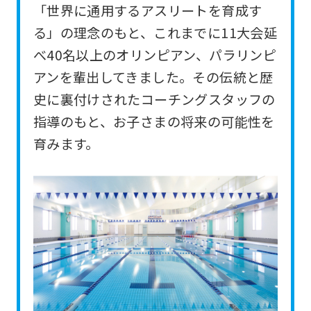
「世界に通用するアスリートを育成す
For
る」の理念のもと、これまでに11大会延
foreigners
べ40名以上のオリンピアン、パラリンピ
アンを輩出してきました。その伝統と歴
Central
史に裏付けされたコーチングスタッフの
Sports
指導のもと、お子さまの将来の可能性を
official
育みます。
website
is
automatically
translated
into
English.
Click