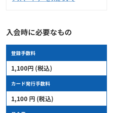
official
website
is
automatically
入会時に必要なもの
translated
into
登録手数料
English.
Click
1,100円 (税込)
the
link
カード発行手数料
below
(start
1,100 円 (税込)
automatic
translation)