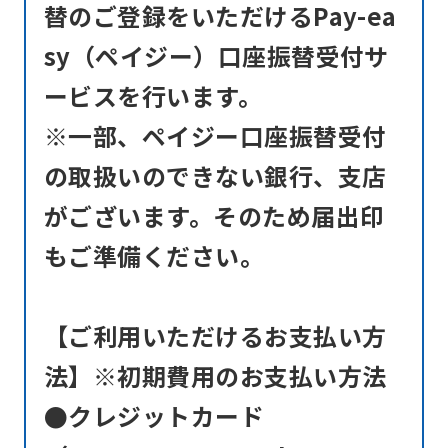
替のご登録をいただけるPay-ea
the
sy（ペイジー）口座振替受付サ
Japanese
version
ービスを行います。
of
※一部、ペイジー口座振替受付
this
の取扱いのできない銀行、支店
website
がございます。そのため届出印
will
be
もご準備ください。
translated
mechanically,
【ご利用いただけるお支払い方
so
法】※初期費用のお支払い方法
it
may
●クレジットカード
not