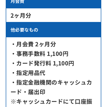
月会費
to
return
2ヶ月分
to
the
他必要なもの
top
・月会費 2ヶ月分
page.
However,
・事務手数料 1,100円
if
・カード発行料 1,100円
you
・指定用品代
use
・指定金融機関のキャッシュカ
an
automatic
ード・届出印
translation
※キャッシュカードにて口座振
service,