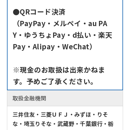
that
●QRコード決済
you
（PayPay・メルペイ・au PA
fully
Y・ゆうちょPay・d払い・楽天
understand
this
Pay・Alipay・WeChat）
before
using
※現金のお取扱は出来かねま
the
す。予めご了承ください。
service.
取扱金融機関
Automatic translation
三井住友・三菱ＵＦＪ・みずほ・りそ
な・埼玉りそな・武蔵野・千葉銀行・栃