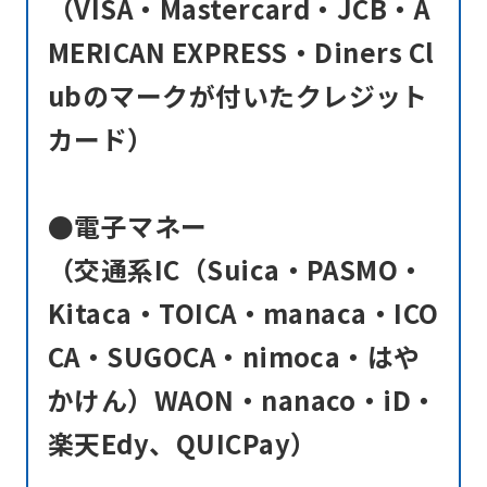
（VISA・Mastercard・JCB・A
be
MERICAN EXPRESS・Diners Cl
an
ubのマークが付いたクレジット
accurate
translation.
カード）
The
translation
●電子マネー
may
（交通系IC（Suica・PASMO・
differ
from
Kitaca・TOICA・manaca・ICO
the
CA・SUGOCA・nimoca・はや
original
かけん）WAON・nanaco・iD・
content.
楽天Edy、QUICPay）
We
ask