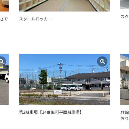
translation service, the Japanese
version of this website will be
スク
translated mechanically, so it may
さで
スクールロッカー
not be an accurate translation.
The translation may differ from the
original content. We ask that you
fully understand this before using
the service.
Automatic translation start
JR武
蔵野線
「越谷
レイク
タウン
駅」よ
第2駐車場【14台無料平面駐車場】
駐輪
り徒歩
おり
9分！
マシン