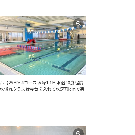
ル【25M×4コース 水深1.1M 水温30度程度
水慣れクラスは赤台を入れて水深70cmで実