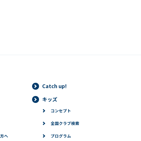
ジム・
プー
ル・
HOT
スタジ
オ・ス
パを完
備！
お子様
には
「キッ
ズスイ
ミン
Catch up!
グ」
「キッ
キッズ
ズ体
コンセプト
育」
「キッ
全国クラブ検索
ズダン
ス」が
方へ
プログラム
オスス