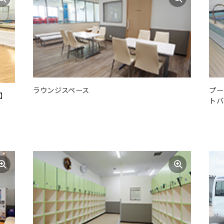
ラウンジスペース
プー
】
トバ
For foreigners
Central Sports official website is
automatically translated into
English. Click the link below (start
automatic translation) to return to
the top page.
However, if you use an automatic