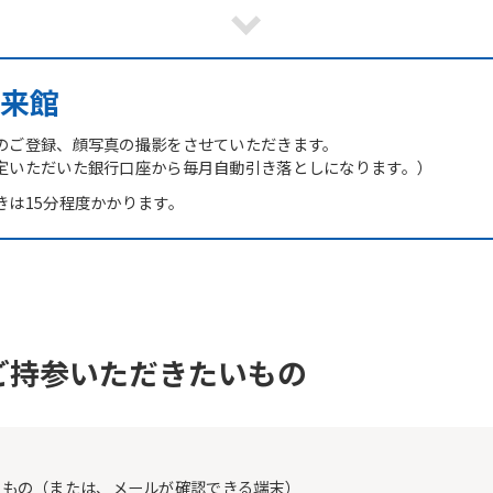
However, if you use an automatic
translation service, the Japanese
version of this website will be
translated mechanically, so it may
来館
not be an accurate translation.
The translation may differ from the
original content. We ask that you
のご登録、顔写真の撮影をさせていただきます。
fully understand this before using
定いただいた銀行口座から毎月自動引き落としになります。）
the service.
きは15分程度かかります。
Automatic translation start
ご持参いただきたいもの
たもの（または、メールが確認できる端末）