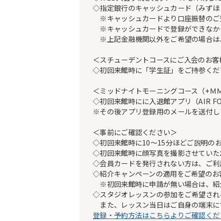
◇指定銀行のキャッシュカード（みずほ
※キャッシュカードより口座振替のご登録
※キャッシュカードで登録ができなか
※上記金融機関以外をご希望の場合は
＜スチューデントコースにご入会のお客
◇初回来館時に「学生証」をご持参くだ
＜ミッドナイトモーニングコース（+Ｍ
◇初回来館時にに入退館アプリ（AIR 
※その後アプリ登録用のメールを送付し
＜事前にご確認ください＞
◇初回来館時に10～15分ほどご説明の
◇初回来館時に顔写真を撮影させていた
◇会員カードを発行されない方は、ご利
◇紹介キャンペーンの適用をご希望のお
※初回来館時に申請が無い場合は、紹
◇スタジオレッスンの参加をご希望され
また、レッスン当日はご自身の端末に
登録・予約方法はこちらよりご確認くだ