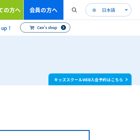
ての方へ
会員の方へ
日本語
h up！
Cen's shop
キッズスクールWEB入会予約はこちら