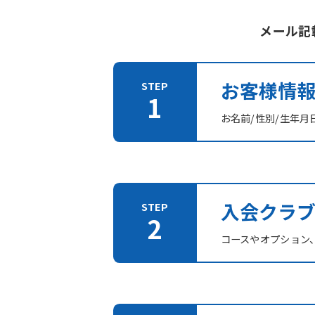
メール記
お客様情
お名前/性別/生年月
入会クラ
コースやオプション