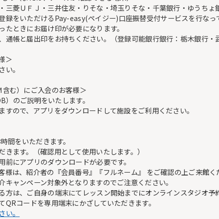
・三菱ＵＦＪ・三井住友・りそな・埼玉りそな・千葉銀行・ゆうちょ
をいただけるPay-easy(ペイジー)口座振替受付サービスを行なっ
ったときにお届け印が必要になります。
、通帳と届出印をお持ちください。（登録可能銀行銀行：栃木銀行・
様＞
さい。
Ｍ含む）にご入会のお客様＞
FOB）のご説明をいたします。
ますので、アプリをダウンロードして施設をご利用ください。
お時間をいただきます。
だきます。（確認用として使用いたします。）
用前にアプリのダウンロードが必要です。
客様は、紹介者の『会員番号』『フルネーム』 をご確認の上ご来館く
介キャンペーン対象外となりますのでご注意ください。
る方は、ご自身の端末にてレッスン開始までにオンラインスタジオ予
てQRコードを専用端末にかざしていただきます。
さい。