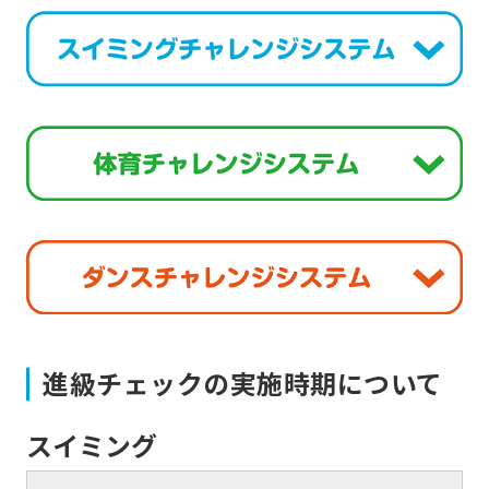
translation)
to
return
to
the
top
page.
However,
if
you
進級チェックの実施時期について
use
an
スイミング
automatic
translation