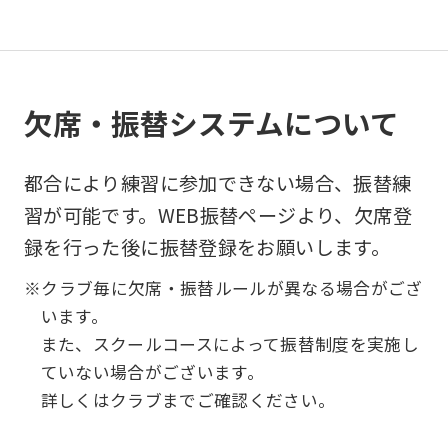
ask
that
you
欠席・振替システムについて
fully
understand
都合により練習に参加できない場合、振替練
this
習が可能です。WEB振替ページより、欠席登
before
録を行った後に振替登録をお願いします。
using
the
※クラブ毎に欠席・振替ルールが異なる場合がござ
service.
います。
また、スクールコースによって振替制度を実施し
ていない場合がございます。
Automatic translation
詳しくはクラブまでご確認ください。