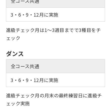
全コース共通
not
3・6・9・12月に実施
be
an
進級チェック月は1～3週目までで3種目をチ
accurate
ェック
translation.
The
ダンス
translation
may
全コース共通
differ
from
3・6・9・12月に実施
the
original
進級チェック月の月末の最終練習日に進級チ
content.
ェック実施
We