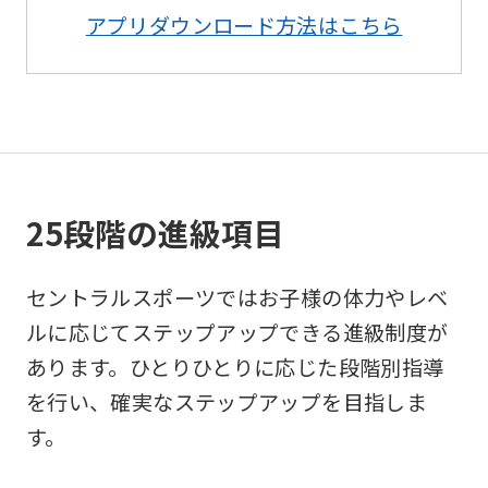
アプリダウンロード方法はこちら
Sports
official
website
is
automatically
translated
25段階の進級項目
into
English.
セントラルスポーツではお子様の体力やレベ
Click
ルに応じてステップアップできる進級制度が
the
あります。ひとりひとりに応じた段階別指導
link
を行い、確実なステップアップを目指しま
below
す。
(start
automatic