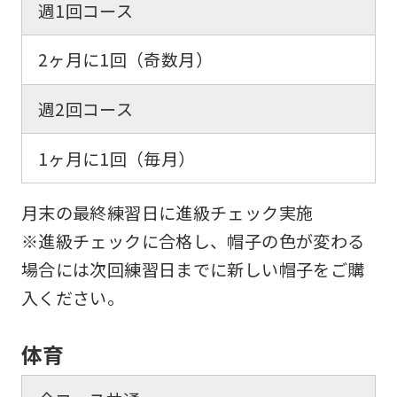
週1回コース
service,
the
2ヶ月に1回（奇数月）
Japanese
週2回コース
version
of
1ヶ月に1回（毎月）
this
website
月末の最終練習日に進級チェック実施
will
※進級チェックに合格し、帽子の色が変わる
be
場合には次回練習日までに新しい帽子をご購
translated
入ください。
mechanically,
so
体育
it
may