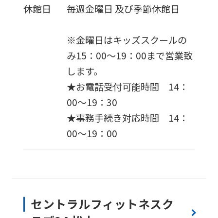
translation)
休館日
毎週金曜日 及び季節休館日
to
return
※金曜日はキッズスクールの
to
み15：00〜19：00まで営業致
the
します。
top
★お電話受付可能時間 14：
page.
00〜19：30
However,
★事務手続き対応時間 14：
if
00～19：00
you
use
an
automatic
セントラルフィットネスク
translation