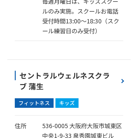
毎週月曜日は、キッズスクー
ask
ルのみ実施。スクールお電話
that
受付時間13:00～18:30（スク
you
ール練習日のみ受付）
fully
understand
this
before
using
セントラルウェルネスクラ
the
ブ 蒲生
service.
フィットネス
キッズ
Automatic translation
住所
536-0005
大阪府大阪市城東区
中央1-9-33
泉秀園城東ビル