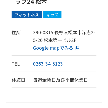
ラブ24 松本
service,
the
フィットネス
キッズ
Japanese
version
of
住所
390-0815
長野県松本市深志2-
this
5-26
松本第一ビル2F
website
Google mapでみる
will
be
TEL
0263-34-5123
translated
mechanically,
休館日
毎週金曜日及び季節休業日
so
it
may