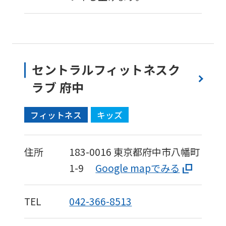
Sports
official
website
is
automatically
セントラルフィットネスク
translated
ラブ 府中
into
English.
フィットネス
キッズ
Click
the
住所
183-0016
東京都府中市八幡町
link
1-9
Google mapでみる
below
(start
TEL
042-366-8513
automatic