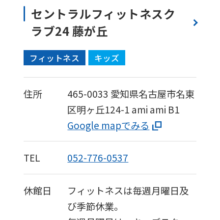
not
セントラルフィットネスク
be
ラブ24 藤が丘
an
accurate
フィットネス
キッズ
translation.
The
住所
465-0033
愛知県名古屋市名東
translation
区明ヶ丘124-1
ami ami B1
may
Google mapでみる
differ
from
TEL
052-776-0537
the
original
休館日
フィットネスは毎週月曜日及
content.
び季節休業。
We