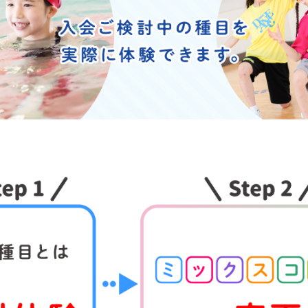
For foreigners
Central Sports official website is
automatically translated into
English. Click the link below (start
automatic translation) to return to
the top page.