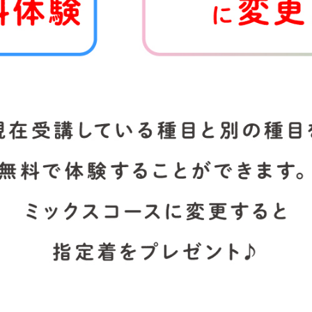
However, if you use an automatic
translation service, the Japanese
version of this website will be
translated mechanically, so it may
not be an accurate translation.
The translation may differ from the
original content. We ask that you
fully understand this before using
the service.
Automatic translation start