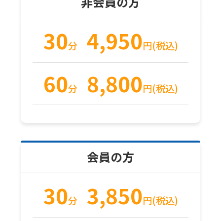
非会員の方
the
original
30
4,950
content.
分
円
(税込)
We
ask
60
8,800
that
分
円
(税込)
you
fully
understand
this
会員の方
before
using
30
3,850
the
分
円
(税込)
service.