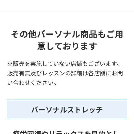
use
an
automatic
その他パーソナル商品もご用
translation
service,
意しております
the
Japanese
※販売を実施していない店舗もございます。
version
販売有無及びレッスンの詳細は各店舗にお問
of
い合わせください。
this
website
パーソナルストレッチ
will
be
translated
疲労回復やリラックスを目的とし