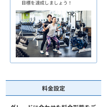
For
目標を達成しましょう！
foreigners
Central
Sports
official
website
is
automatically
translated
into
料金設定
English.
Click
the