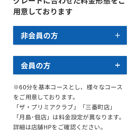
グレードに合わせた料金形態をご
link
用意しております
below
(start
非会員の方
automatic
translation)
to
会員の方
return
to
the
※60分を基本コースとし、様々なコース
top
をご用意しております。
page.
「ザ・プリミアクラブ」「三番町店」
However,
「月島･佃店」は料金設定が異なります。
if
詳細は店舗HPをご確認ください。
you