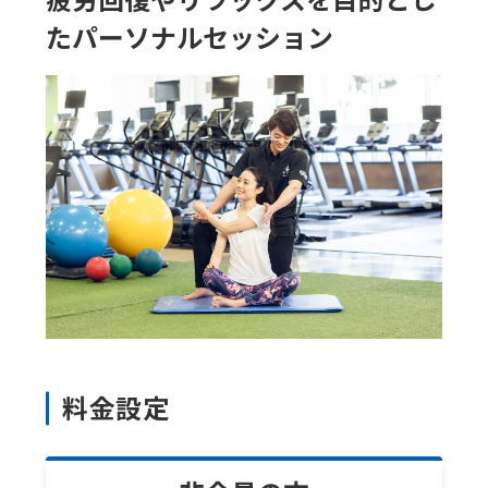
mechanically,
たパーソナルセッション
so
it
may
not
be
an
accurate
translation.
The
translation
may
料金設定
differ
from