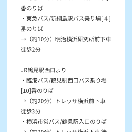
mechanically,
番のりば
so
・東急バス/新綱島駅バス乗り場[４]
it
番のりば
may
not
→（約10分）明治横浜研究所前下車
be
徒歩2分
an
accurate
JR鶴見駅西口より
translation.
・臨港バス/鶴見駅西口バス乗り場
The
[10]番のりば
translation
→（約20分）トレッサ横浜前下車
may
徒歩3分
differ
・横浜市営バス/鶴見駅入口のりば
from
→（約20分）トレッサ横浜下車 徒