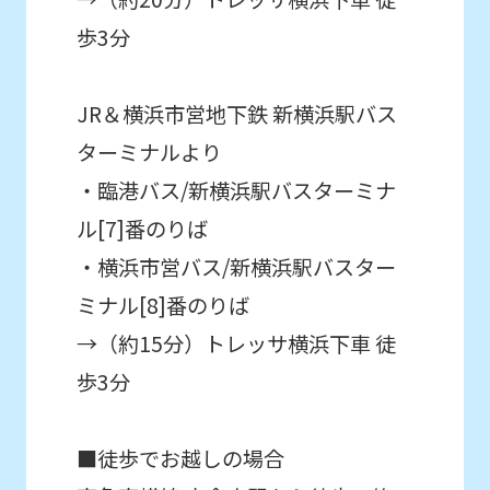
the
original
歩3分
content.
We
JR＆横浜市営地下鉄 新横浜駅バス
ask
ターミナルより
that
・臨港バス/新横浜駅バスターミナ
you
ル[7]番のりば
fully
・横浜市営バス/新横浜駅バスター
understand
ミナル[8]番のりば
this
→（約15分）トレッサ横浜下車 徒
before
歩3分
using
the
service.
■徒歩でお越しの場合