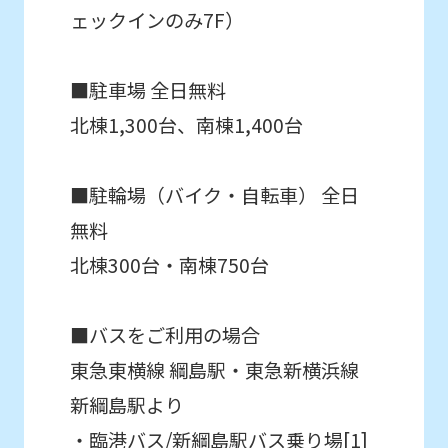
use
ェックインのみ7F）
an
通常スクールを体験したい
automatic
お子様はこちら
■駐車場 全日無料
translation
北棟1,300台、南棟1,400台
service,
スクール
the
体験申込
Japanese
■駐輪場（バイク・自転車） 全日
version
無料
こんなお子さまにおすすめ
of
北棟300台・南棟750台
スクール入会を検討していて、
this
入会前に実際のクラスの雰囲気を
website
体験したい方。
■バスをご利用の場合
will
東急東横線 綱島駅・東急新横浜線
be
新綱島駅より
translated
・臨港バス/新綱島駅バス乗り場[1]