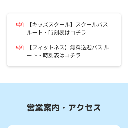
foreigners
【キッズスクール】スクールバス
Central
ルート・時刻表はコチラ
Sports
official
【フィットネス】無料送迎バス ル
ート・時刻表はコチラ
website
is
automatically
translated
into
English.
営業案内・アクセス
Click
the