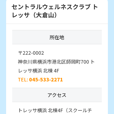
link
セントラルウェルネスクラブ ト
below
レッサ（大倉山）
(start
automatic
translation)
所在地
to
return
〒222-0002
to
神奈川県横浜市港北区師岡町700
ト
the
レッサ横浜 北棟 4F
top
TEL:
045-533-2271
page.
However,
アクセス
if
you
トレッサ横浜 北棟4F（スクールチ