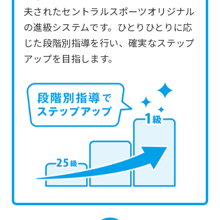
you
夫されたセントラルスポーツオリジナル
use
の進級システムです。ひとりひとりに応
an
じた段階別指導を行い、確実なステップ
automatic
アップを目指します。
translation
service,
the
Japanese
version
of
this
website
will
be