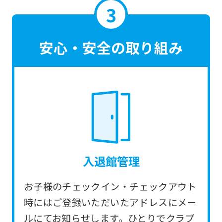
translated
mechanically,
so
安心・安全の取り組み
it
may
not
be
an
accurate
translation.
入退館管理
The
translation
お子様のチェックイン・チェックアウト
may
時にはご登録いただいたアドレスにメー
differ
ルにてお知らせします。ひとりでクラブ