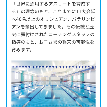
「世界に通用するアスリートを育成す
For
る」の理念のもと、これまでに11大会延
foreigners
べ40名以上のオリンピアン、パラリンピ
アンを輩出してきました。その伝統と歴
Central
史に裏付けされたコーチングスタッフの
Sports
指導のもと、お子さまの将来の可能性を
official
育みます。
website
is
automatically
translated
into
English.
Click