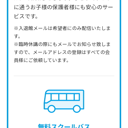
from
に通うお子様の保護者様にも安心のサー
the
ビスです。
original
※入退館メールは希望者にのみ配信いたしま
content.
す。
We
※臨時休講の際にもメールでお知らせ致しま
ask
すので、メールアドレスの登録はすべての会
that
員様にご依頼しています。
you
fully
understand
this
before
using
the
無料スクールバス