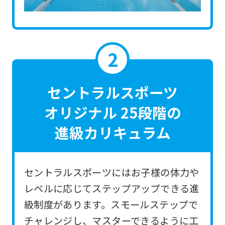
the
link
below
(start
automatic
translation)
セントラルスポーツ
to
オリジナル 25段階の
return
進級カリキュラム
to
the
top
セントラルスポーツにはお子様の体力や
page.
レベルに応じてステップアップできる進
However,
級制度があります。スモールステップで
if
チャレンジし、マスターできるように工