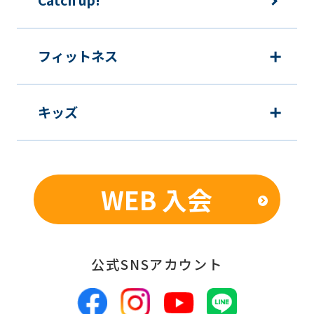
Catch up!
The
translation
may
フィットネス
differ
from
キッズ
the
original
content.
We
WEB 入会
ask
that
you
公式SNSアカウント
fully
understand