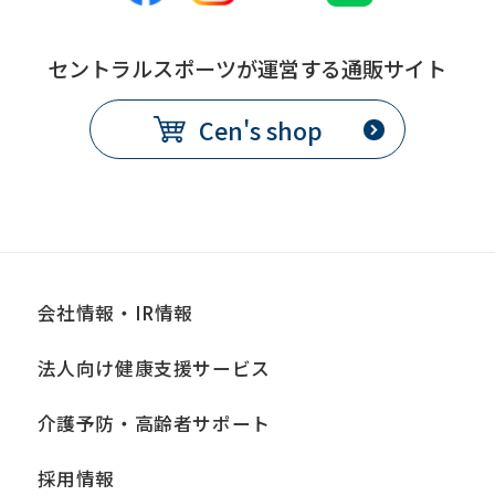
this
before
セントラルスポーツが運営する通販サイト
using
the
Cen's shop
service.
Automatic translation
会社情報・IR情報
法人向け健康支援サービス
介護予防・高齢者サポート
採用情報