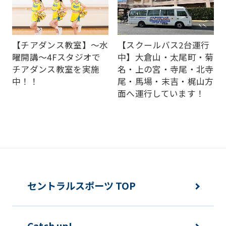
this
website
will
【チアダンス教室】～水
【スクールバス2台運行
be
曜開講～4Fスタジオで
中】大倉山・太尾町・菊
チアダンス教室を実施
名・上の宮・寺尾・北寺
translated
中！！
尾・馬場・末吉・梶山方
mechanically,
面へ運行しています！
so
it
may
not
be
an
セントラルスポーツ TOP
accurate
translation.