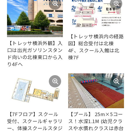
【トレッサ横浜内の経路
For
【トレッサ横浜外観】入
図】総合受付は北棟
口は出光ガソリンスタン
4F、スクール入館は北
ド向いの北棟東口から入
棟7F
foreigners
り4Fへ
Central
Sports
official
website
【7Fフロア】スクール
【プール】 25m×5コー
is
受付、スクールギャラリ
ス！水深1.1M (幼児クラ
automatically
ー、体操スクールスタジ
スや水慣れクラスは赤台