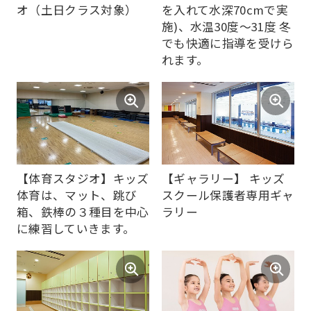
translated
オ（土日クラス対象）
を入れて水深70cmで実
施)、水温30度～31度 冬
into
でも快適に指導を受けら
English.
れます。
Click
the
link
below
(start
【体育スタジオ】キッズ
【ギャラリー】 キッズ
automatic
体育は、マット、跳び
スクール保護者専用ギャ
translation)
箱、鉄棒の３種目を中心
ラリー
に練習していきます。
to
return
to
the