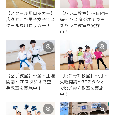
top
page.
【スクール用ロッカー】
【バレエ教室】～日曜開
However,
広々とした男子女子別ス
講～7Fスタジオでキッ
クール専用ロッカー！
ズバレエ教室を実施
if
中！！
you
use
an
automatic
translation
【空手教室】～金・土曜
【ﾋｯﾌﾟﾎｯﾌﾟ教室】～月・
service,
開講～7Fスタジオで空
火曜開講～7Fスタジオ
the
手教室を実施中！！
でﾋｯﾌﾟﾎｯﾌﾟ教室を実施
Japanese
中！！
version
of