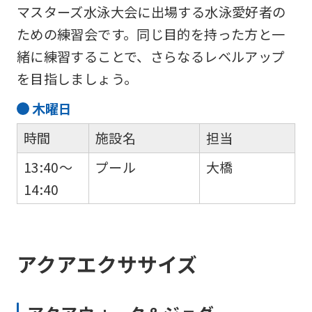
link
マスターズ水泳大会に出場する水泳愛好者の
below
ための練習会です。同じ目的を持った方と一
(start
緒に練習することで、さらなるレベルアップ
automatic
を目指しましょう。
translation)
木
曜日
to
return
時間
施設名
担当
to
13:40～
プール
大橋
the
14:40
top
page.
However,
アクアエクササイズ
if
you