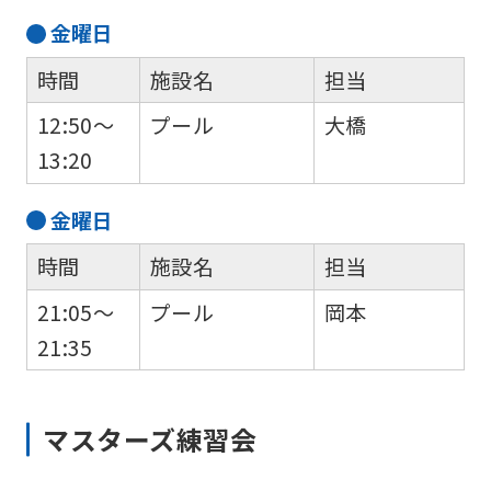
金
曜日
foreigners
時間
施設名
担当
Central
12:50～
プール
大橋
Sports
13:20
official
website
金
曜日
is
時間
施設名
担当
automatically
21:05～
プール
岡本
translated
21:35
into
English.
Click
マスターズ練習会
the