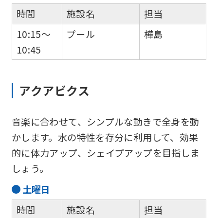
the
時間
施設名
担当
original
10:15～
プール
樺島
content.
10:45
We
ask
that
アクアビクス
you
fully
音楽に合わせて、シンプルな動きで全身を動
understand
かします。水の特性を存分に利用して、効果
this
的に体力アップ、シェイプアップを目指しま
before
しょう。
using
土
曜日
the
service.
時間
施設名
担当