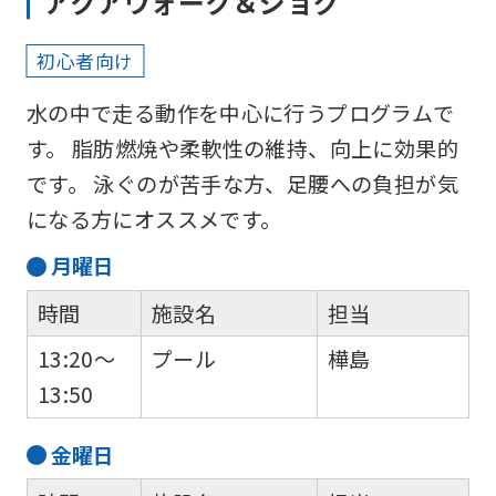
アクアウォーク＆ジョグ
use
an
初心者向け
automatic
水の中で走る動作を中心に行うプログラムで
translation
す。 脂肪燃焼や柔軟性の維持、向上に効果的
service,
です。 泳ぐのが苦手な方、足腰への負担が気
the
になる方にオススメです。
Japanese
version
月
曜日
of
時間
施設名
担当
this
13:20～
プール
樺島
website
13:50
will
be
金
曜日
translated