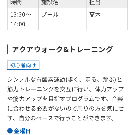
時間
施設名
担当
mechanically,
so
13:30～
プール
高木
it
14:00
may
not
アクアウォーク&トレーニング
be
an
初心者向け
accurate
translation.
シンプルな有酸素運動(歩く、走る、跳ぶ)と
The
筋力トレーニングを交互に行い、体力アップ
translation
や筋力アップを目指すプログラムです。音楽
may
に合わせる必要がないので周りの方を気にせ
differ
ず、自分のペースで行うことができます。
from
金
曜日