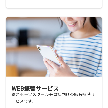
may
not
be
an
accurate
translation.
The
translation
may
differ
from
WEB振替サービス
the
※スポーツスクール会員様向けの練習振替サ
original
ービスです。
content.