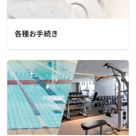
automatic
translation)
to
各種お手続き
return
to
the
top
page.
However,
if
you
use
an
automatic