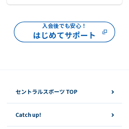
We
ask
that
入会後でも安心！
you
はじめてサポート
fully
understand
this
before
using
the
セントラルスポーツ TOP
service.
Catch up!
Automatic translation