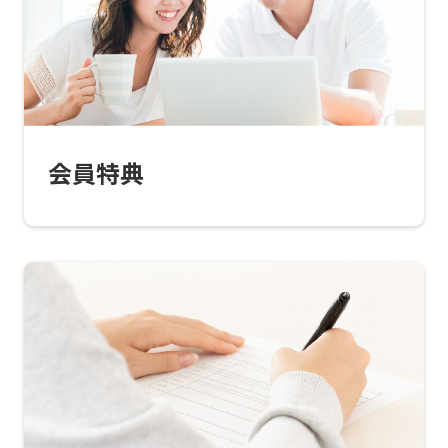
Central
Sports
official
website
is
会員特典
automatically
translated
into
English.
Click
the
link
below
(start