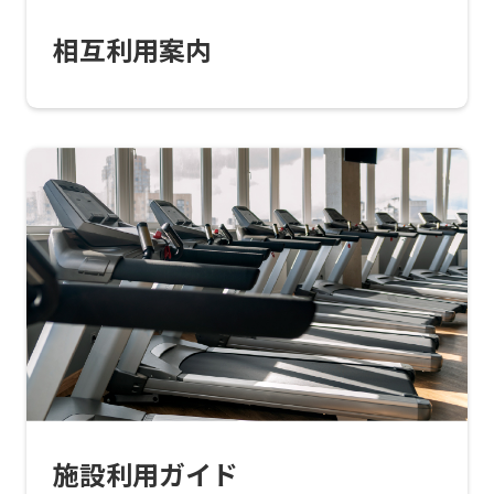
translation
相互利用案内
service,
the
Japanese
version
of
this
website
will
be
translated
mechanically,
so
施設利用ガイド
it