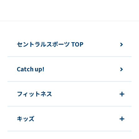
ルについても同様とします。
変更事項
メンバーは、住所または連絡先等に変更
セントラルスポーツ TOP
のあった場合は速やかに所定方法で手続
きをするものとします。
Catch up!
各種届出制度について
フィットネス
休会
キッズ
提
各月10日
出
期