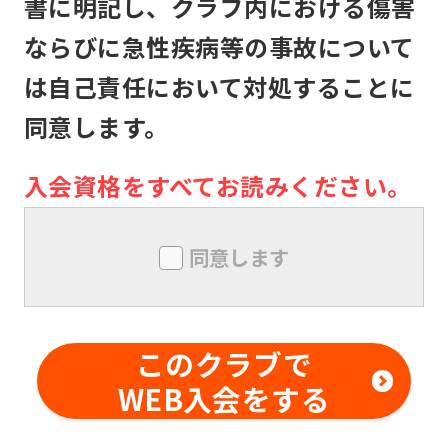
書に明記し、クラブ内における傷害
本クラブは、メンバーが本クラブの施
ならびに急性疾病等の事故について
設利用中に生じた盗難、怪我その他の
は自己責任において対処することに
事故について、本クラブの責に帰すべ
同意します。
き事由がない限り、責任は負いませ
ん。メンバー同士の本クラブ内外での
入会資格をすべてお読みください。
トラブルについても同様とします。
メンバーは、本クラブにおいて、技量
同意します
を超えた行為及び危険行為は行っては
ならないものとします。また、本クラ
ブの事前の書面による承諾なしに、対
このクラブで
価を得て他の利用者に対する指導行為
WEB入会をする
を行ってはならないものとします。メ
ンバー同士の本クラブ内外でのトラブ