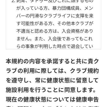
刺青、タトゥー及びこれに類するもの
が入っている方、暴力団構成員、メン
バーの円滑なクラブライフに支障を来
す可能性がある方、その他本クラブが
不適当と認める方は、入会資格があり
ません。また、入会後であってもこれ
らの事象が判明した時点で退会してい
ただきます。
本規約の内容を承諾すると共に貴ク
メンバーの利用及び事故
ラブの利用に際しては、クラブ規約
を遵守し、常に健康状態に留意して
メンバーは、自己の責任と危険負担に
おいて、他のメンバーと協調して、本
施設利用を行うことに同意します。
クラブの施設を利用するものとしま
現在の健康状態については健康申告
す。