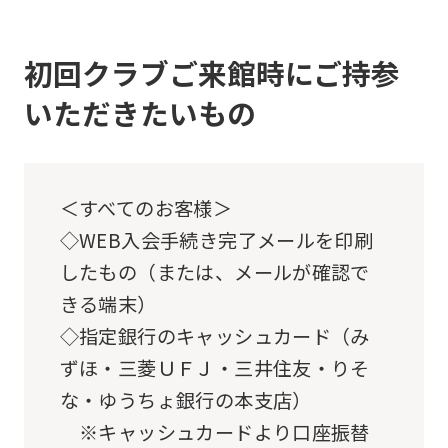
the
link
below
初回クラブご来館時にご持参
(start
いただきたいもの
automatic
translation)
to
＜すべてのお客様＞
return
◇WEB入会手続き完了メールを印刷
to
したもの（または、メールが確認で
the
きる端末）
top
◇指定銀行のキャッシュカード（み
page.
ずほ・三菱ＵＦＪ・三井住友・りそ
However,
な・ゆうちょ銀行の本支店）
if
※キャッシュカードより口座振替