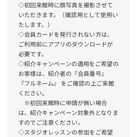
from
◇初回来館時に顔写真を撮影させて
the
いただきます。（確認用として使用い
original
たします。）
content.
◇会員カードを発行されない方は、
We
ご利用前にアプリのダウンロードが
ask
必要です。
that
◇紹介キャンペーンの適用をご希望の
you
お客様は、紹介者の『会員番号』
fully
『フルネーム』 をご確認の上ご来館
understand
ください。
this
※初回来館時に申請が無い場合
before
は、紹介キャンペーン対象外となりま
using
すのでご注意ください。
the
◇スタジオレッスンの参加をご希望