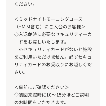
translated
ください。
mechanically,
so
＜ミッドナイトモーニングコース
it
（+ＭＭ含む）にご入会のお客様＞
may
◇入退館時に必要なセキュリティーカ
not
ードをお渡しいたします。
be
※セキュリティカードがないと施設
an
をご利用いただけません。必ずセキュ
accurate
リティカードのお受取りにお越しくだ
translation.
さい。
The
translation
＜事前にご確認ください＞
may
◇初回来館時に10～15分ほどご説明
differ
のお時間をいただきます。