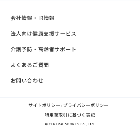
翌月1日から
効
日
会社情報・IR情報
備
別途、手数料が必要
法人向け健康支援サービス
考
介護予防・高齢者サポート
退会
よくあるご質問
提
各月10日
出
お問い合わせ
期
限
サイトポリシー
プライバシーポリシー
発
|
|
翌月1日から
特定商取引に基づく表記
効
© CENTRAL SPORTS Co., Ltd.
日
備