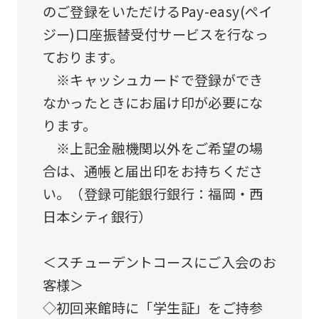
you
のご登録をいただけるPay-easy(ペイ
use
ジー)口座振替受付サービスを行なっ
an
ております。
automatic
※キャッシュカードで登録ができ
translation
なかったときにお届け印が必要にな
service,
ります。
the
※上記金融機関以外をご希望の場
Japanese
合は、通帳と届出印をお持ちくださ
version
い。（登録可能銀行銀行：福岡・西
of
日本シティ銀行）
this
website
＜スチューデントコースにご入会のお
will
客様＞
be
◇初回来館時に「学生証」をご持参