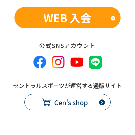
限
WEB 入会
発
翌月1日から
効
日
公式SNSアカウント
備
別途、休会費をクラブで定め
考
る
コース変更
セントラルスポーツが運営する通販サイト
提
各月10日
Cen's shop
出
期
限
発