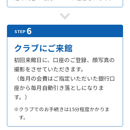
For
foreigners
Central
クラブにご来館
Sports
official
初回来館日に、口座のご登録、顔写真の
website
撮影をさせていただきます。
is
（毎月の会費はご指定いただいた銀行口
automatically
座から毎月自動引き落としになりま
translated
す。）
into
※クラブでのお手続きは15分程度かかりま
English.
す。
Click