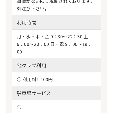
事情がない限り規制されております。
accurate
御注意下さい。
translation.
The
利用時間
translation
月・水・木・金 9：30〜22：30 土
may
9：00〜20：00 日・祝 9：00〜19：
differ
00
from
the
他クラブ利用
original
content.
○ 利用料1,100円
We
駐車場サービス
ask
that
○
you