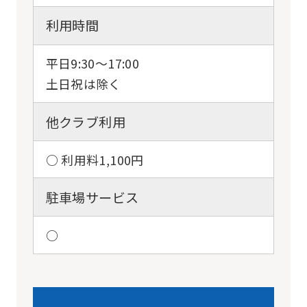
to
利用時間
the
top
平日9:30〜17:00
page.
土日祝は除く
However,
他クラブ利用
if
you
○ 利用料1,100円
use
an
駐車場サービス
automatic
translation
○
service,
the
Japanese