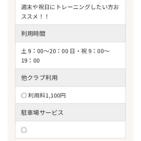
週末や祝日にトレーニングしたい方お
ススメ！！
利用時間
土 9：00〜20：00 日・祝 9：00〜
19：00
For
他クラブ利用
foreigners
○ 利用料1,100円
Central
駐車場サービス
Sports
official
○
website