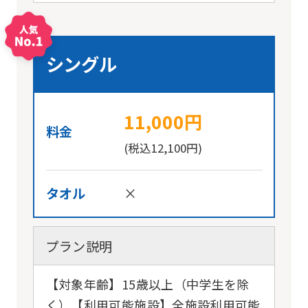
fully
understand
this
シングル
before
using
11,000円
the
料金
service.
(税込12,100円)
Automatic translation
タオル
×
プラン説明
【対象年齢】15歳以上（中学生を除
く）【利用可能施設】全施設利用可能