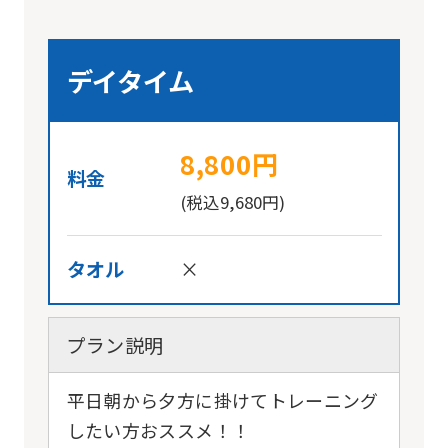
is
automatically
デイタイム
translated
into
English.
8,800円
料金
Click
(税込9,680円)
the
link
タオル
×
below
(start
automatic
プラン説明
translation)
平日朝から夕方に掛けてトレーニング
to
したい方おススメ！！
return