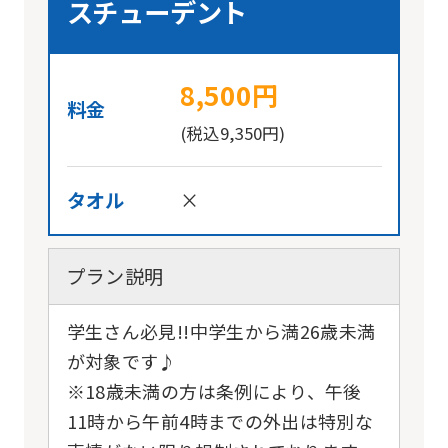
スチューデント
version
of
this
8,500円
料金
website
(税込9,350円)
will
be
タオル
×
translated
mechanically,
so
プラン説明
it
学生さん必見!!中学生から満26歳未満
may
が対象です♪
not
※18歳未満の方は条例により、午後
be
11時から午前4時までの外出は特別な
an