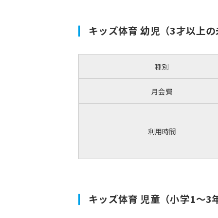
キッズ体育 幼児（3才以上
種別
月会費
利用時間
キッズ体育 児童（小学1〜3