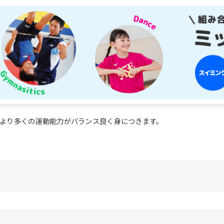
However, if you use an automatic
translation service, the Japanese
version of this website will be
translated mechanically, so it may
not be an accurate translation.
The translation may differ from the
original content. We ask that you
fully understand this before using
the service.
Automatic translation start
より多くの運動能力がバランス良く身につきます。