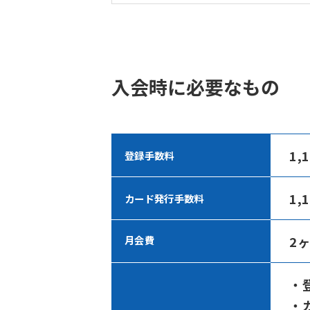
入会時に必要なもの
1,
登録手数料
1,
カード発行手数料
2
月会費
・
・