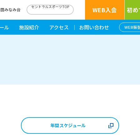
セントラルスポーツTOP
WEB入会
初め
津田みなみ台
ール
施設紹介
アクセス
お問い合わせ
WEB振
年間スケジュール