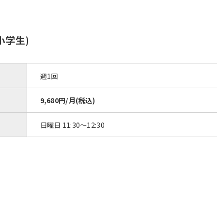
小学生)
週1回
9,680円/月(税込)
日曜日 11:30〜12:30
For foreigners
Central Sports official website is
automatically translated into
English. Click the link below (start
automatic translation) to return to
the top page.