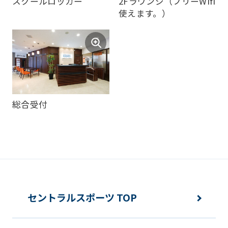
スクールロッカー
2Fラウンジ（フリーWifi
automatic
使えます。）
translation
service,
the
Japanese
version
総合受付
of
this
website
will
be
translated
セントラルスポーツ TOP
mechanically,
so