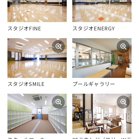
(start
automatic
translation)
スタジオFINE
スタジオENERGY
to
return
to
the
top
スタジオSMILE
プールギャラリー
page.
However,
if
you
use
an