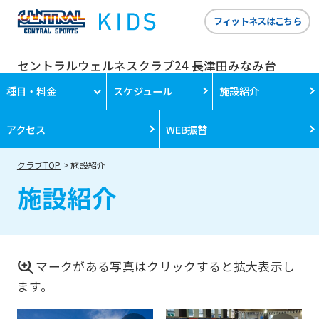
フィットネスはこちら
セントラルウェルネスクラブ24 長津田みなみ台
種目・料金
スケジュール
施設紹介
アクセス
WEB振替
クラブTOP
施設紹介
施設紹介
マークがある写真はクリックすると拡大表示し
For
ます。
foreigners