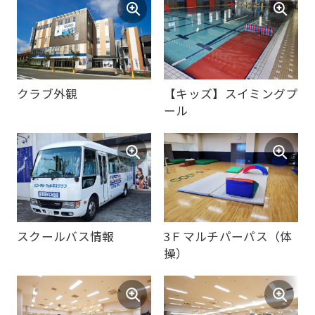
Central
Sports
official
クラブ外観
【キッズ】スイミングプ
website
ール
is
automatically
translated
into
English.
スクールバス情報
3Ｆマルチパーパス（体
Click
操）
the
link
below