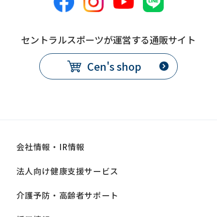
content.
We
セントラルスポーツが運営する通販サイト
ask
that
Cen's shop
you
fully
understand
this
before
会社情報・IR情報
using
the
法人向け健康支援サービス
service.
介護予防・高齢者サポート
Automatic translation