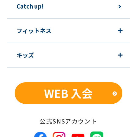
Catch up!
it
may
not
フィットネス
be
an
キッズ
accurate
translation.
The
translation
WEB 入会
may
differ
from
公式SNSアカウント
the
original