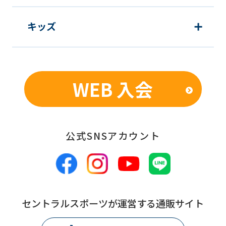
using
キッズ
the
service.
Automatic translation
WEB 入会
公式SNSアカウント
セントラルスポーツが運営する通販サイト