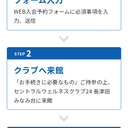
WEB入会予約フォームに必須事項を入
力、送信
For
foreigners
Central
クラブへ来館
Sports
official
「お手続きに必要なもの」ご持参の上、
website
セントラルウェルネスクラブ24 長津田
is
みなみ台に来館
automatically
translated
into