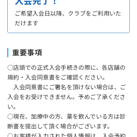
入会完了！
However,
ご希望入会日以降、クラブをご利用いた
if
だけます
you
use
an
重要事項
automatic
translation
○店頭での正式入会手続きの際に、各店舗の
service,
規約・入会同意書をご確認ください。
the
入会同意書にご署名を頂けない場合は、ご
Japanese
入会をお受けできません。予めご了承くださ
version
い。
of
○現在、加療中の方、薬を飲んでいる方は診
this
断書を提出して頂く場合がございます。
website
○お客様が入力された個人情報は、入会予約