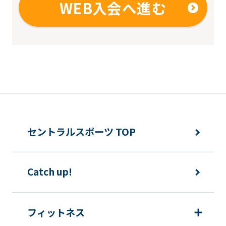
WEB入会へ進む
may
differ
from
the
original
content.
We
ask
セントラルスポーツ TOP
that
you
Catch up!
fully
understand
this
フィットネス
before