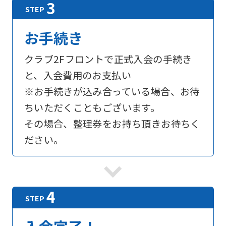
English.
Click
お手続き
the
クラブ2Fフロントで正式入会の手続き
link
と、入会費用のお支払い
below
※お手続きが込み合っている場合、お待
(start
ちいただくこともございます。
automatic
その場合、整理券をお持ち頂きお待ちく
translation)
ださい。
to
return
to
the
top
page.