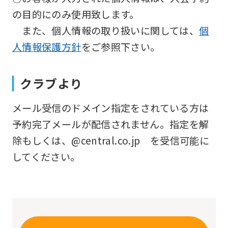
will
の目的にのみ使用致します。
be
また、個人情報の取り扱いに関しては、
個
translated
人情報保護方針
をご参照下さい。
mechanically,
so
クラブより
it
メール受信のドメイン指定をされている方は
may
予約完了メールが配信されません。指定を解
not
除もしくは、@central.co.jp を受信可能に
be
してください。
an
accurate
translation.
The
translation