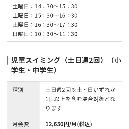
into
土曜日：14：30〜15：30
English.
土曜日：15：30〜16：30
Click
土曜日：16：30〜17：30
the
日曜日：10：30〜11：30
link
below
(start
児童スイミング（土日週2回）（小
automatic
学生・中学生）
translation)
to
種別
土日週2回※土・日いずれか
return
1日以上を含む場合対象とな
to
ります
the
top
月会費
12,650円/月(税込)