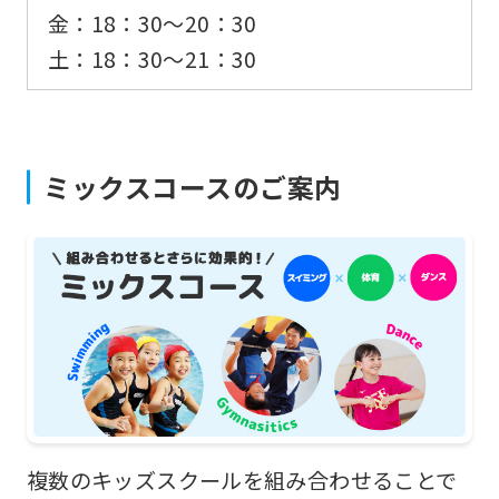
translation
金：18：30〜20：30
may
土：18：30〜21：30
differ
from
the
ミックスコースのご案内
original
content.
We
ask
that
you
fully
understand
this
複数のキッズスクールを組み合わせることで