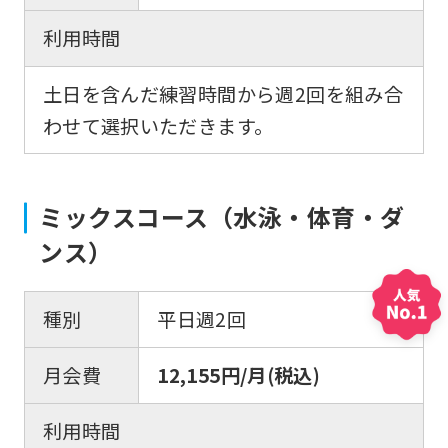
page.
利用時間
However,
if
土日を含んだ練習時間から週2回を組み合
you
わせて選択いただきます。
use
an
automatic
ミックスコース（水泳・体育・ダ
translation
ンス）
service,
the
種別
平日週2回
Japanese
version
月会費
12,155円/月(税込)
of
this
利用時間