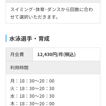
website
スイミング･体育･ダンスから回数に合わ
will
せて選択いただきます。
be
translated
mechanically,
水泳選手・育成
so
it
月会費
12,430円/月(税込)
may
not
利用時間
be
an
月：18：30〜20：00
accurate
火：18：30〜20：30
translation.
水：18：30〜20：30
The
木：18：30〜20：00