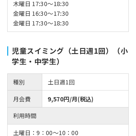
木曜日 17:30〜18:30
金曜日 16:30〜17:30
金曜日 17:30〜18:30
For
児童スイミング（土日週1回）（小
foreigners
学生・中学生）
Central
Sports
種別
土日週1回
official
月会費
9,570円/月(税込)
website
is
利用時間
automatically
translated
土曜日：9：00〜10：00