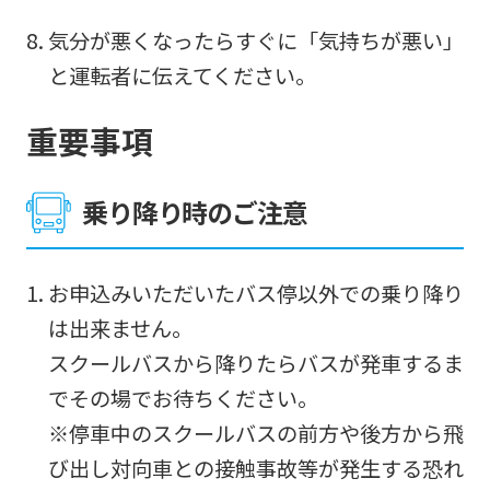
this
気分が悪くなったらすぐに「気持ちが悪い」
website
と運転者に伝えてください。
will
be
重要事項
translated
mechanically,
乗り降り時のご注意
so
it
お申込みいただいたバス停以外での乗り降り
may
は出来ません。
not
スクールバスから降りたらバスが発車するま
be
でその場でお待ちください。
an
※停車中のスクールバスの前方や後方から飛
accurate
び出し対向車との接触事故等が発生する恐れ
translation.