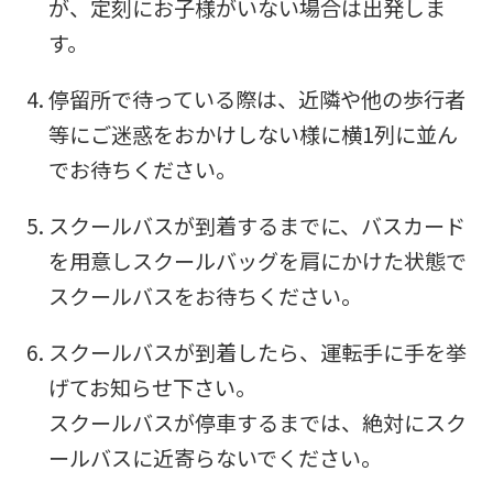
が、定刻にお子様がいない場合は出発しま
す。
停留所で待っている際は、近隣や他の歩行者
等にご迷惑をおかけしない様に横1列に並ん
For
でお待ちください。
スクールバスが到着するまでに、バスカード
foreigners
を用意しスクールバッグを肩にかけた状態で
スクールバスをお待ちください。
Central
Sports
スクールバスが到着したら、運転手に手を挙
official
げてお知らせ下さい。
website
スクールバスが停車するまでは、絶対にスク
is
ールバスに近寄らないでください。
automatically