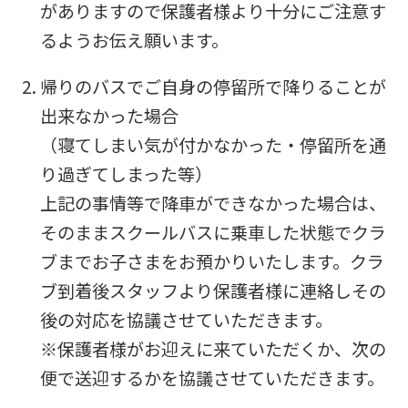
がありますので保護者様より十分にご注意す
The
るようお伝え願います。
translation
may
帰りのバスでご自身の停留所で降りることが
differ
出来なかった場合
from
（寝てしまい気が付かなかった・停留所を通
the
り過ぎてしまった等）
original
上記の事情等で降車ができなかった場合は、
content.
そのままスクールバスに乗車した状態でクラ
We
ブまでお子さまをお預かりいたします。クラ
ask
ブ到着後スタッフより保護者様に連絡しその
that
後の対応を協議させていただきます。
you
※保護者様がお迎えに来ていただくか、次の
fully
便で送迎するかを協議させていただきます。
understand