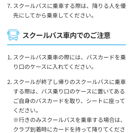
translated
スクールバスに乗車する際は、降りる人を優
into
先にしてから乗車してください。
English.
スクールバス車内でのご注意
Click
the
link
スクールバス乗車の際には、バスカードを乗
below
り口のケースに入れてください。
(start
automatic
スクールが終了し帰りのスクールバスに乗車
translation)
する際は、バス乗り口のケースに置いてある
to
ご自身のバスカードを取り、シートに座って
return
ください。
to
※行きのみスクールバスを乗車する場合は、
the
クラブ到着時にカードを持って降りてくださ