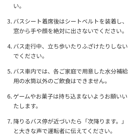
top
い。
page.
バスシート着席後はシートベルトを装着し、
However,
窓から手や顔を絶対に出さないでください。
if
you
バス走行中、立ち歩いたりふざけたりしない
use
でください。
an
バス車内では、各ご家庭で用意した水分補給
automatic
用の水筒以外のご飲食はできません。
translation
service,
ゲームやお菓子は持ち込まないようお願いい
the
たします。
Japanese
降りるバス停が近づいたら「次降ります。」
version
と大きな声で運転者に伝えてください。
of