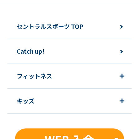
accurate
translation.
セントラルスポーツ TOP
The
translation
may
Catch up!
differ
from
フィットネス
the
original
content.
キッズ
We
ask
that
you