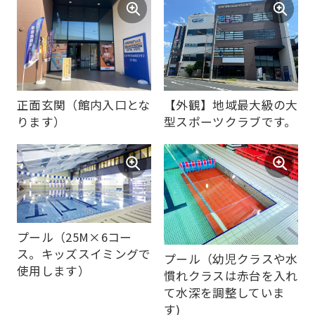
正面玄関（館内入口とな
【外観】地域最大級の大
ります）
型スポーツクラブです。
For
foreigners
プール（25M×6コー
Central
ス。キッズスイミングで
プール（幼児クラスや水
Sports
使用します）
慣れクラスは赤台を入れ
official
て水深を調整していま
す)
website