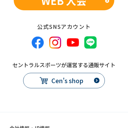
WEB 入会
fully
understand
公式SNSアカウント
this
before
using
the
service.
セントラルスポーツが運営する通販サイト
Cen's shop
Automatic translation
会社情報・IR情報