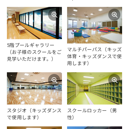
is
automatically
translated
into
5階プールギャラリー
English.
マルチパーパス（キッズ
（お子様のスクールをご
Click
体育・キッズダンスで使
見学いただけます。）
用します）
the
link
below
(start
automatic
translation)
スタジオ（キッズダンス
スクールロッカー（男
で使用します）
性）
to
return