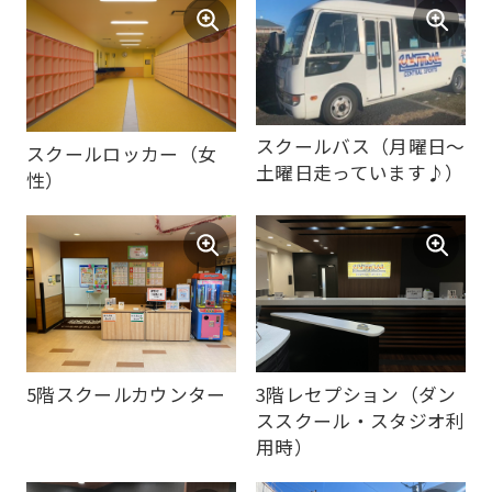
to
the
top
page.
スクールバス（月曜日～
スクールロッカー（女
However,
土曜日走っています♪）
性）
if
you
use
an
automatic
translation
5階スクールカウンター
3階レセプション（ダン
service,
ススクール・スタジオ利
用時）
the
Japanese