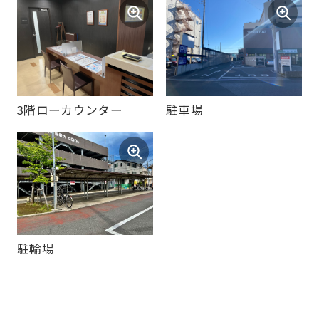
version
of
this
website
3階ローカウンター
駐車場
will
be
translated
mechanically,
so
it
may
駐輪場
not
be
an