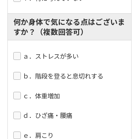
understand
this
before
何か身体で気になる点はございま
using
すか？（複数回答可）
the
service.
ａ．ストレスが多い
Automatic translation
ｂ．階段を登ると息切れする
ｃ．体重増加
ｄ．ひざ痛・腰痛
ｅ．肩こり