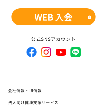
表のため
WEB 入会
■個人情報の管理
当社は、お客様からお預かりした個人情
報は、適切かつ慎重に管理し、漏洩、改
公式SNSアカウント
ざん、紛失等がないよう適正な管理に努
めます。当社において安全管理のために
講じている措置の内容については、本プ
ライバシーポリシー末尾に記載の「問い
合わせ窓口」までお問い合わせくださ
い。
会社情報・IR情報
■個人情報の開示
当社は、お客様からお預かりした個人情
法人向け健康支援サービス