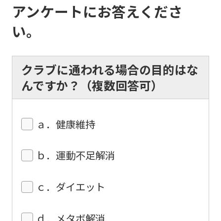
the
アンケートにお答えくださ
top
い。
page.
However,
if
クラブに通われる場合の目的はな
you
んですか？（複数回答可）
use
an
ａ．健康維持
automatic
translation
ｂ．運動不足解消
service,
the
ｃ．ダイエット
Japanese
version
ｄ．メタボ解消