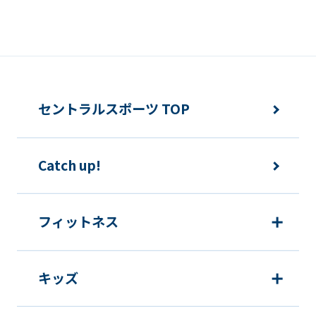
誘発するおそれがある方法による個人情
報の利用を行いません。
快適にクラブをご利用いただくため
ご利用上の諸連絡や利用状況の確認の
セントラルスポーツ TOP
ため
運動プログラム（カウンセリングを含
Catch up!
む）等、新商品・サービスの立案・開
発・実施のため
新商品・サービスやイベント情報を含
フィットネス
む当社情報のご提供のため
顧客動向分析、アンケート調査のため
キッズ
個人を特定できないよう加工したうえ
での統計的なデータの作成、活用、公