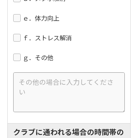
of
this
ｅ．体力向上
website
will
ｆ．ストレス解消
be
translated
ｇ．その他
mechanically,
so
it
may
not
be
an
accurate
クラブに通われる場合の時間帯の