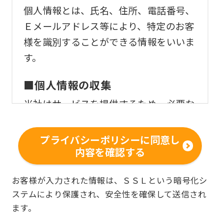
個人情報とは、氏名、住所、電話番号、
Ｅメールアドレス等により、特定のお客
様を識別することができる情報をいいま
す。
■個人情報の収集
当社はサービスを提供するため、必要な
範囲内で、適法かつ適正な方法によりお
客様の個人情報を収集いたします。
プライバシーポリシーに同意し
内容を確認する
■個人情報の利用
お客様からお預かりした個人情報は、以
お客様が入力された情報は、ＳＳＬという暗号化シ
ステムにより保護され、安全性を確保して送信され
下の目的で使用させて頂きます。また、
ます。
違法または不当な行為を助長し、または