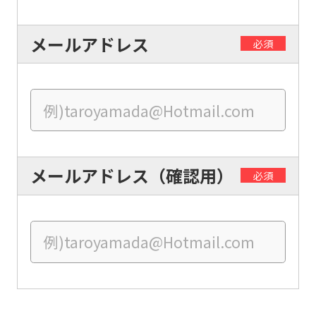
automatically
translated
メールアドレス
into
必須
English.
Click
the
link
below
メールアドレス（確認用）
必須
(start
automatic
translation)
to
return
to