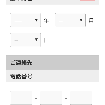
年
月
日
For
foreigners
ご連絡先
Central
電話番号
Sports
official
website
-
-
is