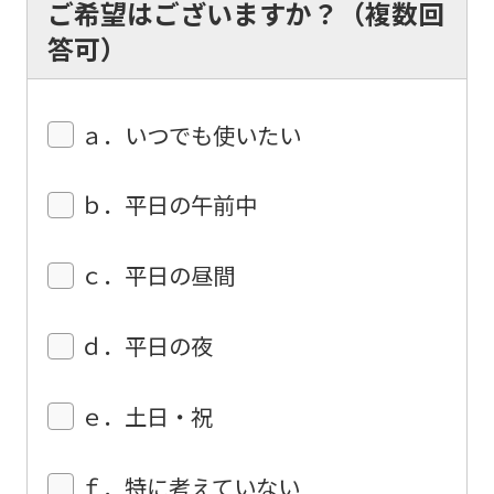
translation.
ご希望はございますか？（複数回
The
答可）
translation
may
ａ．いつでも使いたい
differ
from
ｂ．平日の午前中
the
original
ｃ．平日の昼間
content.
We
ｄ．平日の夜
ask
that
ｅ．土日・祝
you
fully
ｆ．特に考えていない