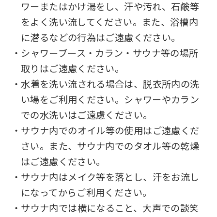
ワーまたはかけ湯をし、汗や汚れ、石鹸等
をよく洗い流してください。また、浴槽内
に潜るなどの行為はご遠慮ください。
・シャワーブース・カラン・サウナ等の場所
For
取りはご遠慮ください。
・水着を洗い流される場合は、脱衣所内の洗
foreigners
い場をご利用ください。シャワーやカラン
での水洗いはご遠慮ください。
Central
・サウナ内でのオイル等の使用はご遠慮くだ
Sports
さい。また、サウナ内でのタオル等の乾燥
official
はご遠慮ください。
website
・サウナ内はメイク等を落とし、汗をお流し
is
になってからご利用ください。
automatically
・サウナ内では横になること、大声での談笑
translated