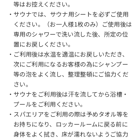
等はお控えください。
into
・サウナでは、サウナ用シートを必ずご使用
English.
ください。（お一人様1枚のみ）ご使用後は
Click
専用のシャワーで洗い流した後、所定の位
the
置にお戻しください。
link
・ご利用後は水温を適温にお戻しいただき、
below
次にご利用になるお客様の為にシャンプー
(start
等の泡をよく流し、整理整頓にご協力くだ
automatic
さい。
translation)
・サウナをご利用後は汗を流してから浴槽・
to
プールをご利用ください。
return
・スパエリアをご利用の際は予めタオル等を
to
お持ちになり、ロッカールームに戻る前に
the
身体をよく拭き、床が濡れないようご協力
top