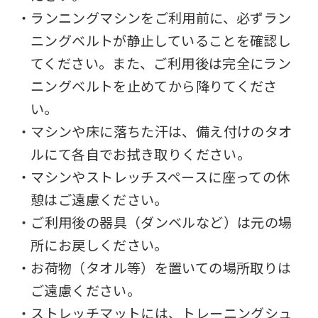
website
・ランニングマシンをご利用前に、必ずラン
will
ニングベルトが静止していることを確認し
be
てください。また、ご利用後は完全にラン
translated
ニングベルトを止めてから降りてくださ
mechanically,
い。
so
・マシンや床に落ちた汗は、備え付けのタオ
it
ルにて各自でお拭き取りください。
may
・マシンやストレッチスペースに座っての休
not
憩はご遠慮ください。
be
・ご利用後の器具（ダンベルなど）は元の場
an
所にお戻しください。
accurate
・お荷物（タオル等）を置いての場所取りは
translation.
ご遠慮ください。
The
・ストレッチマットには、トレーニングシュ