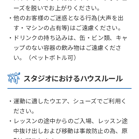
translation
ーズを脱いでお上がりください。
may
・他のお客様のご迷惑となる行為(大声を出
differ
す・マシンの占有等)はご遠慮ください。
from
・ドリンクの持ち込みは、缶・ビン類、キャ
the
ップのない容器の飲み物はご遠慮くださ
original
い。（ペットボトル可）
content.
スタジオにおけるハウスルール
We
ask
that
・運動に適したウエア、シューズでご利用く
you
ださい。
fully
・レッスンの途中からのご入場、レッスン途
understand
中抜け出しおよび移動は事故防止の為、原
this