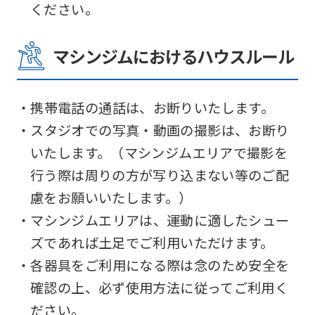
ください。
page.
However,
マシンジムにおけるハウスルール
if
you
use
・携帯電話の通話は、お断りいたします。
an
・スタジオでの写真・動画の撮影は、お断り
automatic
いたします。（マシンジムエリアで撮影を
translation
行う際は周りの方が写り込まない等のご配
service,
慮をお願いいたします。）
the
・マシンジムエリアは、運動に適したシュー
Japanese
ズであれば土足でご利用いただけます。
version
・各器具をご利用になる際は念のため安全を
of
確認の上、必ず使用方法に従ってご利用く
this
ださい。