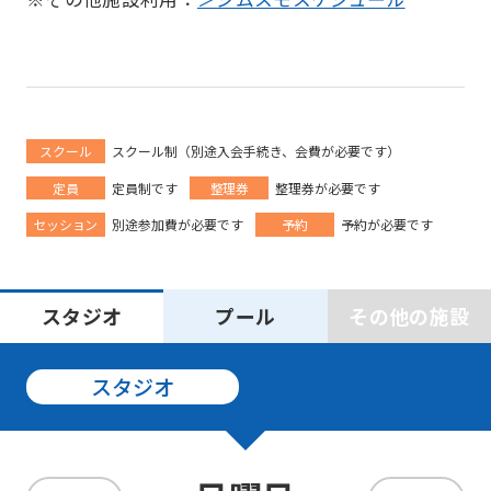
スクール
スクール制（別途入会手続き、会費が必要です）
定員
定員制です
整理券
整理券が必要です
セッション
別途参加費が必要です
予約
予約が必要です
スタジオ
プール
その他の施設
For
foreigners
スタジオ
Central