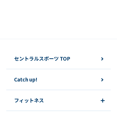
ask
that
you
fully
understand
this
before
セントラルスポーツ TOP
using
the
service.
Catch up!
Automatic translation
フィットネス