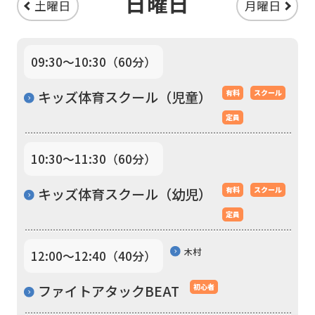
日曜日
Sports
土曜日
月曜日
official
website
09:30〜10:30（60分）
is
automatically
キッズ体育スクール（児童）
有料
スクール
translated
定員
into
10:30〜11:30（60分）
English.
Click
キッズ体育スクール（幼児）
有料
スクール
the
定員
link
below
木村
12:00〜12:40（40分）
(start
ファイトアタックBEAT
初心者
automatic