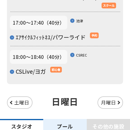
service,
スクール
the
Japanese
池津
17:00〜17:40（40分）
version
ｴｱｻｲｸﾙﾌｨｯﾄﾈｽ/パワーライド
予約
of
this
CSREC
website
18:00〜18:40（40分）
will
CSLive/ヨガ
初心者
be
translated
mechanically,
日曜日
土曜日
月曜日
so
it
may
スタジオ
プール
その他の施設