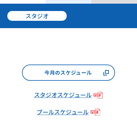
not
be
スタジオ
an
accurate
translation.
The
translation
may
今月のスケジュール
differ
from
スタジオスケジュール
the
original
プールスケジュール
content.
We