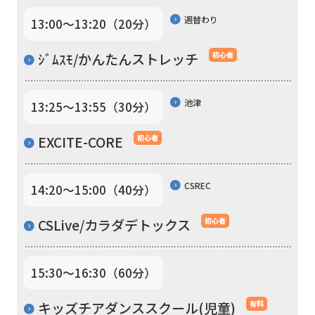
translation)
週替わり
13:00〜13:20（20分）
to
return
ｼﾞﾑｽﾓ/かんたんストレッチ
初心者
to
the
池津
13:25〜13:55（30分）
top
page.
EXCITE-CORE
初心者
However,
if
CSREC
14:20〜15:00（40分）
you
CSLive/カラダデトックス
初心者
use
an
automatic
15:30〜16:30（60分）
translation
キッズチアダンススクール(児童)
有料