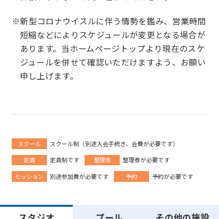
※新型コロナウイスルに伴う情勢を鑑み、営業時間
短縮などによりスケジュールが変更となる場合が
あります。当ホームページトップより現在のスケ
ジュールを併せて確認いただけますよう、お願い
申し上げます。
For
スクール
スクール制（別途入会手続き、会費が必要です）
foreigners
定員
定員制です
整理券
整理券が必要です
セッション
別途参加費が必要です
予約
予約が必要です
Central
Sports
スタジオ
プール
その他の施設