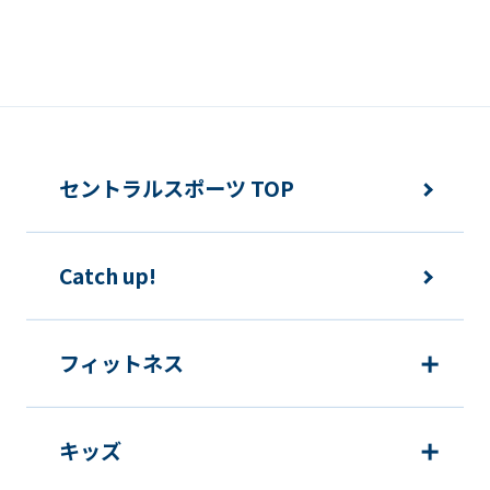
that
you
fully
understand
this
before
セントラルスポーツ TOP
using
the
Catch up!
service.
フィットネス
Automatic translation
キッズ