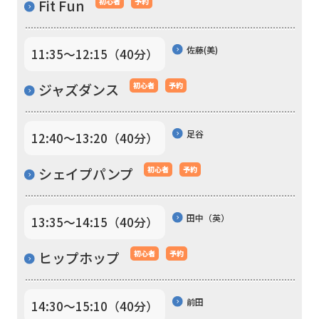
Fit Fun
初心者
予約
to
return
to
佐藤(美)
11:35〜12:15（40分）
the
ジャズダンス
初心者
予約
top
page.
足谷
12:40〜13:20（40分）
However,
if
シェイプパンプ
初心者
予約
you
use
田中（英）
13:35〜14:15（40分）
an
ヒップホップ
初心者
予約
automatic
translation
service,
前田
14:30〜15:10（40分）