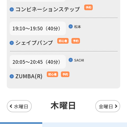
the
コンビネーションステップ
予約
Japanese
version
松本
19:10〜19:50（40分）
of
this
シェイプパンプ
初心者
予約
website
will
SACHI
20:05〜20:45（40分）
be
translated
ZUMBA(R)
初心者
予約
mechanically,
so
it
木曜日
水曜日
金曜日
may
not