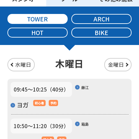
official
website
TOWER
ARCH
is
HOT
BIKE
automatically
translated
into
木曜日
English.
水曜日
金曜日
Click
the
藤江
09:45〜10:25（40分）
link
below
ヨガ
初心者
予約
(start
automatic
箱島
10:50〜11:20（30分）
translation)