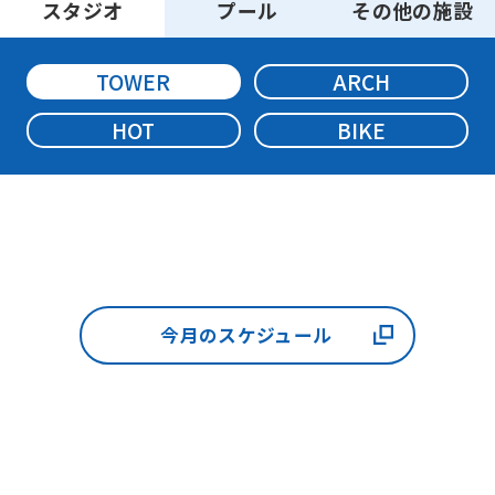
スタジオ
プール
その他の施設
be
an
TOWER
ARCH
accurate
translation.
HOT
BIKE
The
translation
may
differ
from
the
今月のスケジュール
original
content.
We
ask