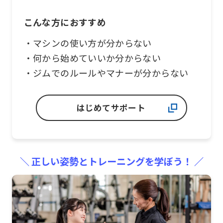
that
you
こんな方におすすめ
fully
・マシンの使い方が分からない
understand
・何から始めていいか分からない
this
・ジムでのルールやマナーが分からない
before
using
はじめてサポート
the
service.
Automatic translation
＼ 正しい姿勢とトレーニングを学ぼう！ ／