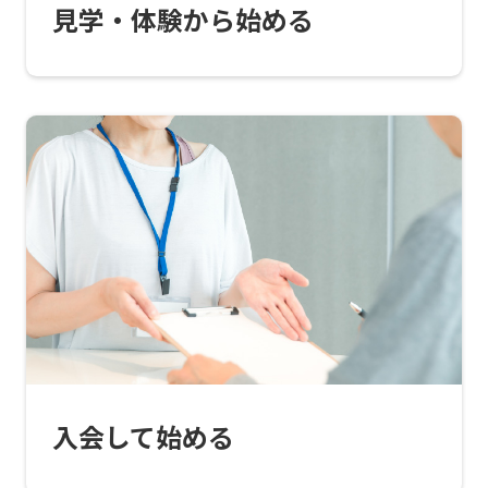
official
見学・体験から始める
website
is
automatically
translated
into
English.
Click
the
link
below
(start
automatic
入会して始める
translation)