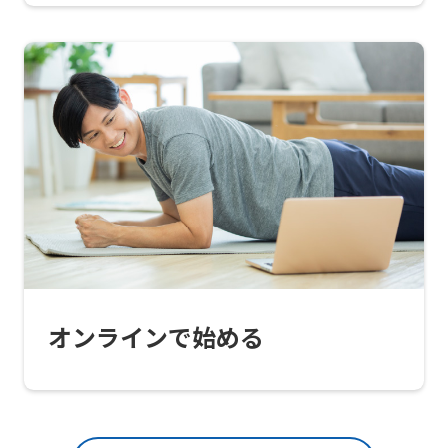
to
return
to
the
top
page.
However,
if
you
use
an
オンラインで始める
automatic
translation
service,