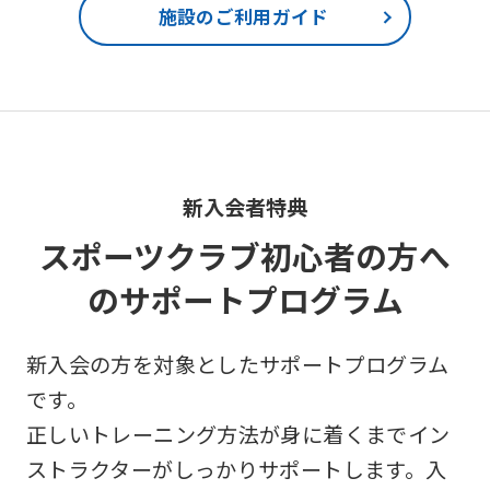
the
施設のご利用ガイド
Japanese
version
of
this
website
新入会者特典
will
be
スポーツクラブ初心者の方へ
translated
のサポートプログラム
mechanically,
so
新入会の方を対象としたサポートプログラム
it
です。
may
正しいトレーニング方法が身に着くまでイン
not
ストラクターがしっかりサポートします。入