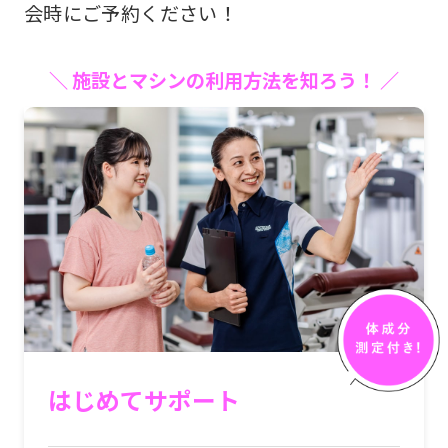
be
会時にご予約ください！
an
accurate
＼ 施設とマシンの利用方法を知ろう！ ／
translation.
The
translation
may
differ
from
the
original
content.
We
はじめてサポート
ask