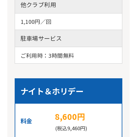
他クラブ利用
1,100円／回
For
駐車場サービス
foreigners
ご利用時：3時間無料
Central
Sports
official
ナイト＆ホリデー
website
is
8,600円
automatically
料金
translated
(税込9,460円)
into