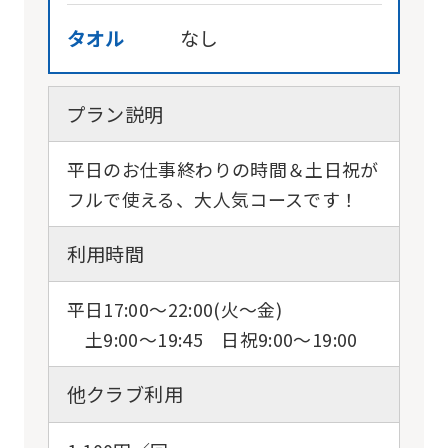
English.
タオル
なし
Click
the
プラン説明
link
below
平日のお仕事終わりの時間＆土日祝が
(start
フルで使える、大人気コースです！
automatic
利用時間
translation)
to
平日17:00〜22:00(火〜金)
return
土9:00〜19:45 日祝9:00〜19:00
to
the
他クラブ利用
top
page.