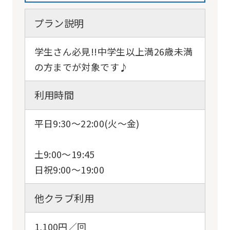
will
プラン説明
be
translated
学生さん必見!!中学生以上満26歳未満
mechanically,
の方までが対象です♪
so
利用時間
it
may
平日9:30〜22:00(火〜金)
not
be
土9:00〜19:45
an
日祝9:00〜19:00
accurate
translation.
他クラブ利用
The
1,100円／回
translation