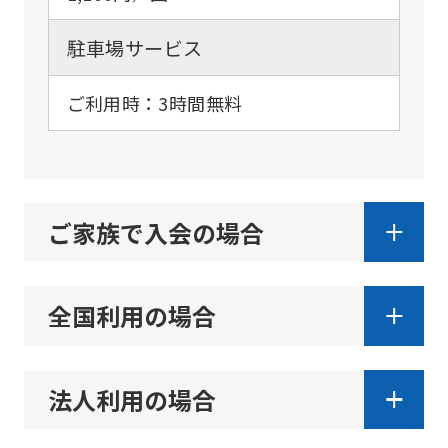
may
駐車場サービス
differ
from
ご利用時：3時間無料
the
original
content.
We
ご家族で入会の場合
ask
that
全国利用の場合
you
fully
understand
法人利用の場合
this
before