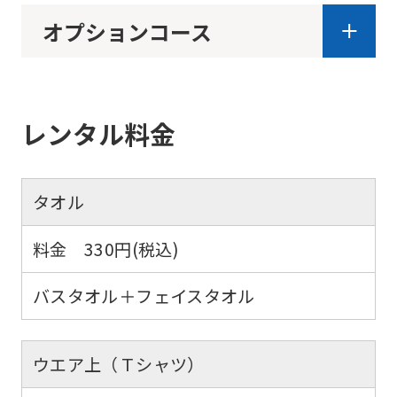
using
オプションコース
the
service.
レンタル料金
Automatic translation
タオル
料金 330円(税込)
バスタオル＋フェイスタオル
ウエア上（Ｔシャツ）