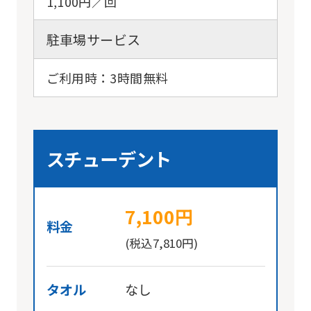
1,100円／回
However,
駐車場サービス
if
you
ご利用時：3時間無料
use
an
automatic
translation
スチューデント
service,
the
7,100円
Japanese
料金
version
(税込7,810円)
of
this
タオル
なし
website