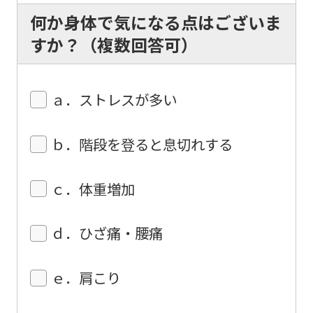
content.
何か身体で気になる点はございま
We
すか？（複数回答可）
ask
that
ａ．ストレスが多い
you
fully
ｂ．階段を登ると息切れする
understand
this
ｃ．体重増加
before
using
ｄ．ひざ痛・腰痛
the
service.
ｅ．肩こり
Automatic translation