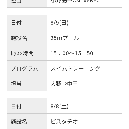
担当
小野島→CsLiveRec
日付
8/9(日)
施設名
25ｍプール
ﾚｯｽﾝ時間
15：00～15：50
プログラム
スイムトレーニング
担当
大野→中田
日付
8/8(土)
施設名
ピスタチオ