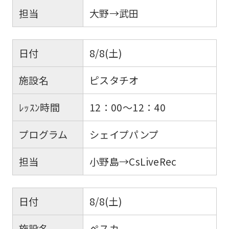
担当
大野→武田
日付
8/8(土)
施設名
ピスタチオ
ﾚｯｽﾝ時間
12：00～12：40
プログラム
シェイプパンプ
担当
小野島→CsLiveRec
日付
8/8(土)
施設名
ペスカ