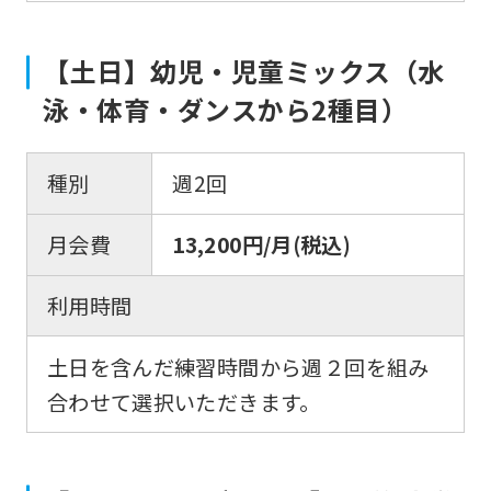
the
【土日】幼児・児童ミックス（水
link
below
泳・体育・ダンスから2種目）
(start
automatic
種別
週2回
translation)
to
月会費
13,200円/月(税込)
return
利用時間
to
the
土日を含んだ練習時間から週２回を組み
top
合わせて選択いただきます。
page.
However,
if