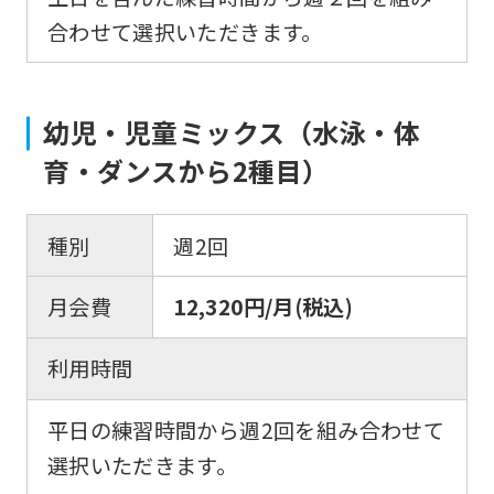
合わせて選択いただきます。
For
foreigners
幼児・児童ミックス（水泳・体
育・ダンスから2種目）
Central
Sports
種別
週2回
official
website
月会費
12,320円/月(税込)
is
automatically
利用時間
translated
into
平日の練習時間から週2回を組み合わせて
English.
選択いただきます。
Click