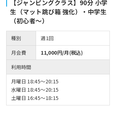
【ジャンピングクラス】90分 小学
you
生（マット跳び箱 強化）・中学生
use
（初心者〜）
an
automatic
種別
週1回
translation
service,
月会費
11,000円/月(税込)
the
Japanese
利用時間
version
月曜日 18:45〜20:15
of
水曜日 18:45〜20:15
this
土曜日 16:45〜18:15
website
will
be