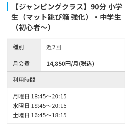
【ジャンピングクラス】90分 小学
translated
生（マット跳び箱 強化）・中学生
mechanically,
（初心者〜）
so
it
may
種別
週2回
not
月会費
14,850円/月(税込)
be
an
利用時間
accurate
translation.
月曜日 18:45〜20:15
The
水曜日 18:45〜20:15
translation
土曜日 16:45〜18:15
may
differ