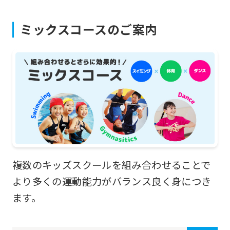
from
ミックスコースのご案内
the
original
content.
We
ask
that
you
fully
understand
複数のキッズスクールを組み合わせることで
this
より多くの運動能力がバランス良く身につき
before
ます。
using
the