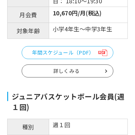
日： 18:10〜19:30
that
you
10,670円/月(税込)
月会費
fully
小学4年生〜中学3年生
understand
対象年齢
this
before
年間スケジュール（PDF）
using
the
詳しくみる
service.
ジュニアバスケットボール会員(週
Automatic translation
１回)
週１回
種別