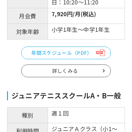
to
日：10:20〜11:20
return
7,920円/月(税込)
月会費
to
the
小学1年生～中学1年生
対象年齢
top
page.
年間スケジュール（PDF）
However,
if
詳しくみる
you
use
ジュニアテニススクールA・B一般
an
automatic
週１回
translation
種別
service,
ジュニアＡクラス（小1〜
利用時間