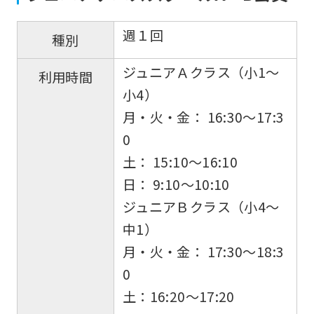
official
website
週１回
種別
is
automatically
ジュニアＡクラス（小1〜
利用時間
translated
小4）
into
月・火・金： 16:30〜17:3
English.
0
Click
土： 15:10〜16:10
the
日： 9:10〜10:10
link
ジュニアＢクラス（小4〜
below
中1）
(start
月・火・金： 17:30〜18:3
automatic
0
translation)
土：16:20〜17:20