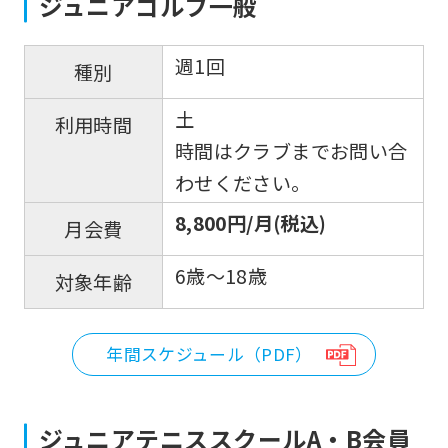
ジュニアゴルフ一般
週1回
種別
土
利用時間
時間はクラブまでお問い合
わせください。
8,800円/月(税込)
月会費
For
6歳～18歳
対象年齢
foreigners
年間スケジュール（PDF）
Central
Sports
ジュニアテニススクールA・B会員