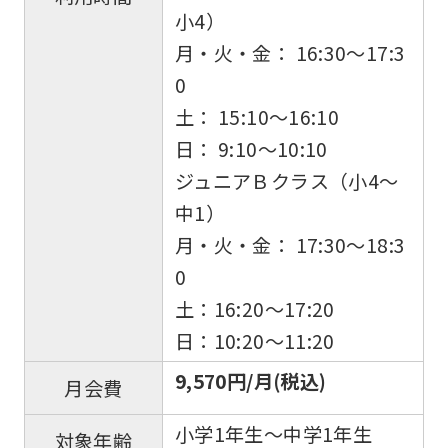
the
小4）
Japanese
月・火・金： 16:30〜17:3
version
0
of
土： 15:10〜16:10
this
日： 9:10〜10:10
website
ジュニアＢクラス（小4〜
will
中1）
be
月・火・金： 17:30〜18:3
translated
0
mechanically,
土：16:20〜17:20
so
日：10:20〜11:20
it
9,570円/月(税込)
月会費
may
not
小学1年生～中学1年生
対象年齢