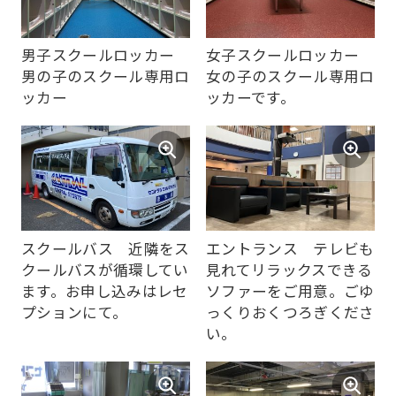
website
will
男子スクールロッカー
女子スクールロッカー
be
男の子のスクール専用ロ
女の子のスクール専用ロ
translated
ッカー
ッカーです。
mechanically,
so
it
may
not
スクールバス 近隣をス
エントランス テレビも
be
クールバスが循環してい
見れてリラックスできる
an
ます。お申し込みはレセ
ソファーをご用意。ごゆ
accurate
プションにて。
っくりおくつろぎくださ
い。
translation.
The