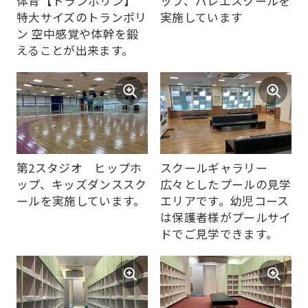
page.
体育【トランポリン】
ップ、バレエスクールを
特大サイズのトランポリ
実施しています
However,
ン 空中感覚や体幹を鍛
if
えることが出来ます。
you
use
an
automatic
translation
第2スタジオ ヒップホ
スクールギャラリー
service,
ップ、キッズダンススク
広々としたプールの見学
the
ールを実施しています。
エリアです。幼児コース
は保護者様がプールサイ
Japanese
ドでご見学できます。
version
of
this