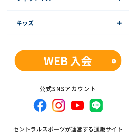
before
using
the
キッズ
service.
Automatic translation
WEB 入会
公式SNSアカウント
セントラルスポーツが運営する通販サイト