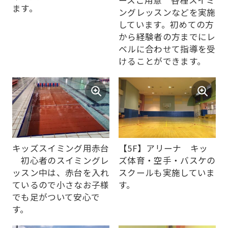
ースご用意 各種スイミ
ます。
ングレッスンなどを実施
しています。初めての方
から経験者の方までにレ
ベルに合わせて指導を受
For
けることができます。
foreigners
Central
Sports
official
キッズスイミング用赤台
【5F】アリーナ キッ
初心者のスイミングレ
ズ体育・空手・バスケの
website
ッスン中は、赤台を入れ
スクールも実施していま
is
ているので小さなお子様
す。
automatically
でも足がついて安心で
す。
translated