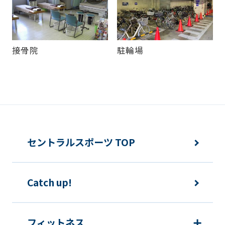
translation
may
differ
from
接骨院
駐輪場
the
original
content.
We
ask
セントラルスポーツ TOP
that
you
fully
Catch up!
understand
this
フィットネス