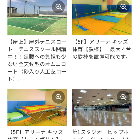
into
English.
Click
the
link
【屋上】屋外テニスコー
【5F】アリーナ キッズ
ト テニススクール開講
体育【鉄棒】 最大４台
below
中！！足腰への負担も少
の鉄棒を設置可能です。
(start
ない全天候型のオムニコ
automatic
ート（砂入り人工芝コー
ト）。
translation)
to
return
to
the
top
【5F】アリーナ キッズ
第1スタジオ ヒップホ