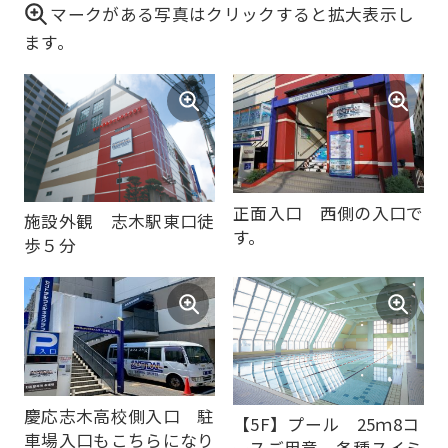
マークがある写真はクリックすると拡大表示し
ます。
正面入口 西側の入口で
施設外観 志木駅東口徒
す。
歩５分
慶応志木高校側入口 駐
【5F】プール 25ｍ8コ
車場入口もこちらになり