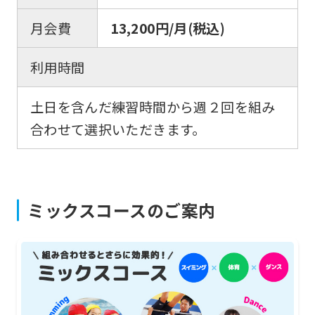
foreigners
月会費
13,200円/月(税込)
Central
Sports
利用時間
official
土日を含んだ練習時間から週２回を組み
website
合わせて選択いただきます。
is
automatically
translated
into
ミックスコースのご案内
English.
Click
the
link
below