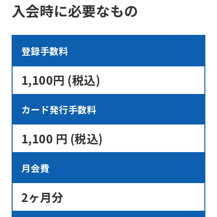
入会時に必要なもの
it
may
not
登録手数料
be
an
1,100円 (税込)
accurate
translation.
カード発行手数料
The
1,100 円 (税込)
translation
may
月会費
differ
from
2ヶ月分
the
original