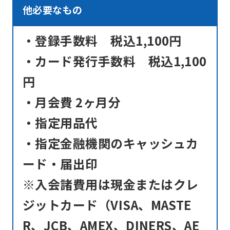
他必要なもの
content.
We
・登録手数料 税込1,100円
ask
・カード発行手数料 税込1,100
that
円
you
fully
・月会費 2ヶ月分
understand
・指定用品代
this
・指定金融機関のキャッシュカ
before
ード・届出印
using
the
※入会諸費用は現金またはクレ
service.
ジットカード（VISA、MASTE
R、JCB、AMEX、DINERS、AE