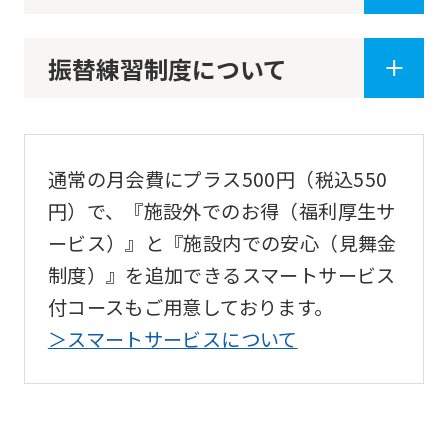
automatic
translation
振替練習制度について
service,
the
Japanese
通常の月会費にプラス500円（税込550
version
円）で、『施設外でのお得（福利厚生サ
of
ービス）』と『施設内での安心（見舞金
this
制度）』を追加できるスマートサービス
website
付コースもご用意しております。
will
＞スマートサービスについて
be
translated
mechanically,
so