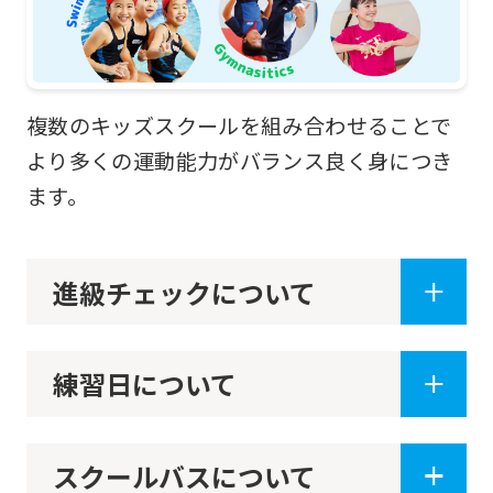
(start
automatic
translation)
複数のキッズスクールを組み合わせることで
to
より多くの運動能力がバランス良く身につき
return
ます。
to
the
top
進級チェックについて
page.
However,
練習日について
if
you
use
スクールバスについて
an