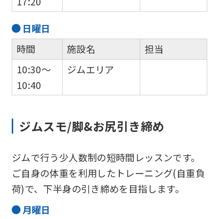
17:20
be
日
曜日
translated
mechanically,
時間
施設名
担当
so
10:30～
ジムエリア
it
10:40
may
not
be
ジムスモ/脚&お尻引き締め
an
accurate
ジムで行う少人数制の短時間レッスンです。
translation.
ご自身の体重を利用したトレーニング(自重負
The
荷)で、下半身の引き締めを目指します。
translation
月
曜日
may