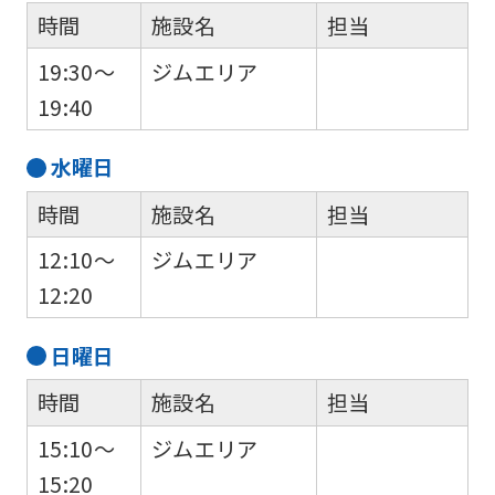
時間
施設名
担当
differ
from
19:30～
ジムエリア
the
19:40
original
水
曜日
content.
We
時間
施設名
担当
ask
12:10～
ジムエリア
that
12:20
you
fully
日
曜日
understand
時間
施設名
担当
this
15:10～
ジムエリア
before
15:20
using