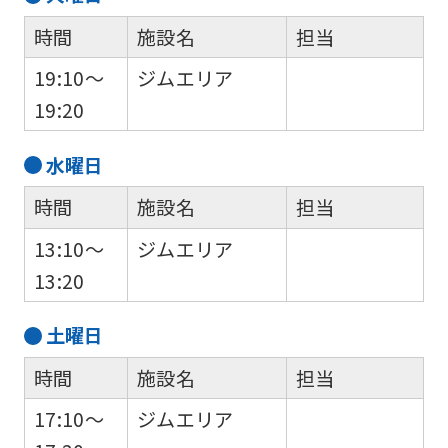
if
時間
施設名
担当
you
19:10～
ジムエリア
use
19:20
an
automatic
水
曜日
translation
時間
施設名
担当
service,
13:10～
ジムエリア
the
13:20
Japanese
version
土
曜日
of
時間
施設名
担当
this
website
17:10～
ジムエリア
will