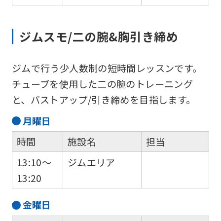
the
service.
ジムスモ/二の腕&胸引き締め
Automatic translation
ジムで行う少人数制の短時間レッスンです。
チューブを使用した二の腕のトレーニング
と、バストアップ/引き締めを目指します。
月
曜日
時間
施設名
担当
13:10～
ジムエリア
13:20
金
曜日