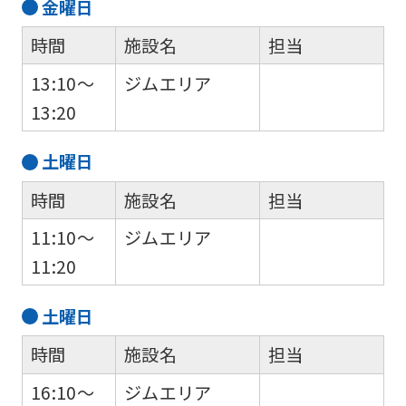
金
曜日
時間
施設名
担当
For
13:10～
ジムエリア
foreigners
13:20
土
曜日
Central
Sports
時間
施設名
担当
official
11:10～
ジムエリア
website
11:20
is
automatically
土
曜日
translated
時間
施設名
担当
into
16:10～
ジムエリア
English.