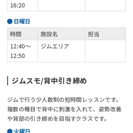
16:20
Click
the
日
曜日
link
時間
施設名
担当
below
12:40～
ジムエリア
(start
12:50
automatic
translation)
to
ジムスモ/背中引き締め
return
to
ジムで行う少人数制の短時間レッスンです。
the
複数の種目で背中に刺激を入れて、姿勢改善
top
や背部の引き締めを目指すクラスです。
page.
火
曜日
However,