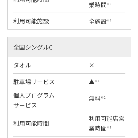
業時間
※3
link
below
利用可能施設
全施設
※4
(start
automatic
全国シングルC
translation)
to
タオル
×
return
to
駐車場サービス
▲
※1
the
個人プログラム
top
無料
※2
サービス
page.
However,
利用可能店営
利用可能時間
if
業時間
※3
you