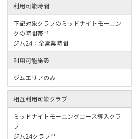
利用可能時間
the
original
下記対象クラブのミッドナイトモーニン
content.
グの時間帯
※2
We
ジム24：全営業時間
ask
that
利用可能施設
you
ジムエリアのみ
fully
understand
this
相互利用可能クラブ
before
ミッドナイトモーニングコース導入クラ
using
ブ
the
ジム24クラブ
※1
service.