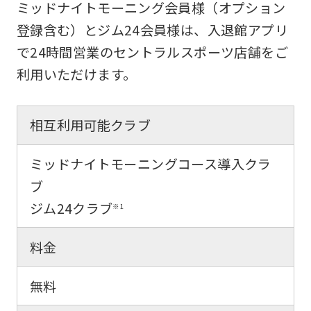
ミッドナイトモーニング会員様（オプション
mechanically,
登録含む）とジム24会員様は、入退館アプリ
so
で24時間営業のセントラルスポーツ店舗をご
it
利用いただけます。
may
not
相互利用可能クラブ
be
an
ミッドナイトモーニングコース導入クラ
accurate
ブ
translation.
ジム24クラブ
※1
The
translation
料金
may
無料
differ
from