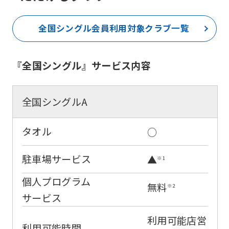
For
foreigners
全国シングル会員
利用対象クラブ一覧
Central
『全国シングル』サービス内容
Sports
official
全国シングルA
website
is
タオル
○
automatically
駐車場サービス
▲
※1
translated
into
個人プログラム
無料
※2
English.
サービス
Click
利用可能店営
the
利用可能時間