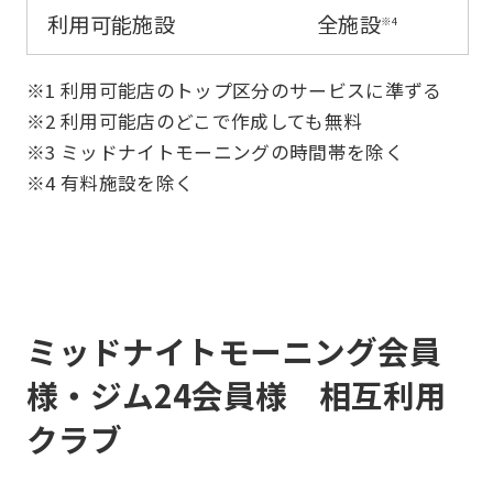
利用可能施設
全施設
※4
use
an
※1 利用可能店のトップ区分のサービスに準ずる
automatic
※2 利用可能店のどこで作成しても無料
translation
※3 ミッドナイトモーニングの時間帯を除く
service,
※4 有料施設を除く
the
Japanese
version
of
ミッドナイトモーニング会員
this
website
様・ジム24会員様 相互利用
will
クラブ
be
translated