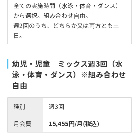
全ての実施時間（水泳・体育・ダンス）
However,
から選択。組み合わせ自由。
if
週2回のうち、どちらか又は両方とも土
you
日。
use
an
automatic
幼児・児童 ミックス週3回（水
translation
泳・体育・ダンス）※組み合わせ
service,
自由
the
Japanese
version
種別
週3回
of
月会費
15,455円/月(税込)
this
website