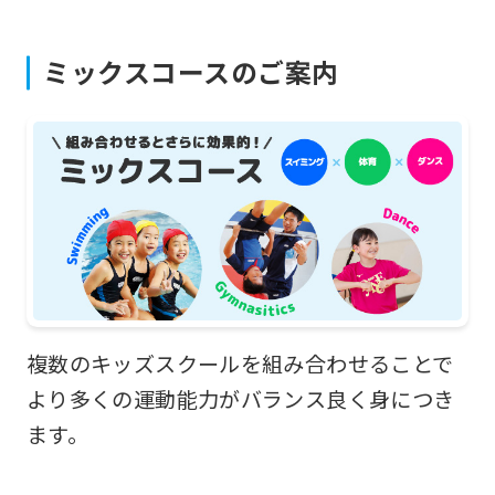
will
be
ミックスコースのご案内
translated
mechanically,
so
it
may
not
be
an
複数のキッズスクールを組み合わせることで
accurate
より多くの運動能力がバランス良く身につき
translation.
ます。
The
translation