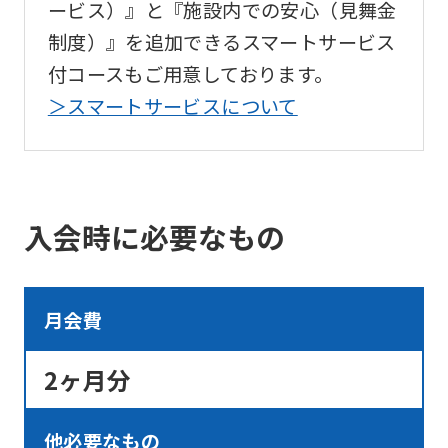
ービス）』と『施設内での安心（見舞金
using
制度）』を追加できるスマートサービス
the
付コースもご用意しております。
service.
＞スマートサービスについて
Automatic translation
入会時に必要なもの
月会費
2ヶ月分
他必要なもの