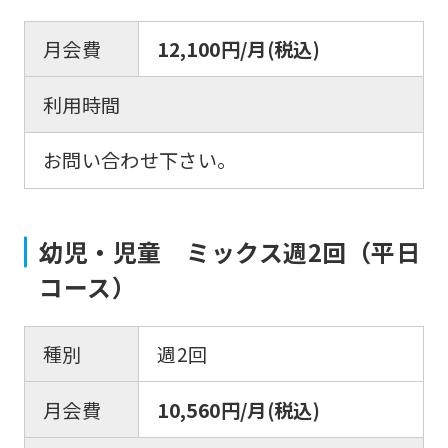
月会費
12,100円/月(税込)
For
利用時間
foreigners
お問い合わせ下さい。
Central
Sports
幼児・児童 ミックス週2回（平日
official
コース）
website
is
種別
週2回
automatically
translated
月会費
10,560円/月(税込)
into