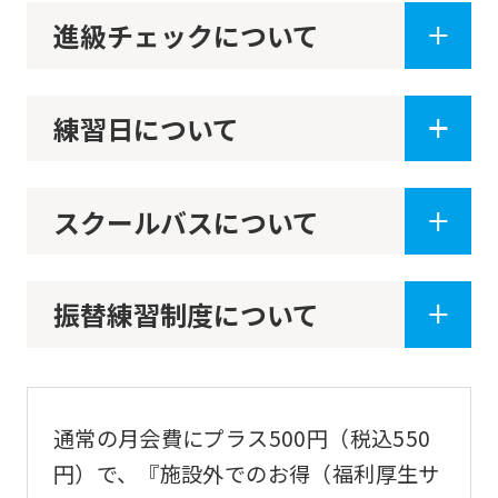
may
進級チェックについて
differ
from
練習日について
the
original
content.
スクールバスについて
We
ask
that
振替練習制度について
you
fully
understand
通常の月会費にプラス500円（税込550
this
円）で、『施設外でのお得（福利厚生サ
before