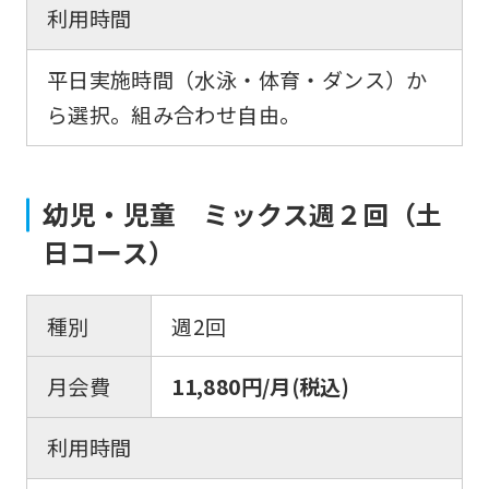
利用時間
English.
Click
平日実施時間（水泳・体育・ダンス）か
the
ら選択。組み合わせ自由。
link
below
(start
幼児・児童 ミックス週２回（土
automatic
日コース）
translation)
to
種別
週2回
return
to
月会費
11,880円/月(税込)
the
top
利用時間
page.