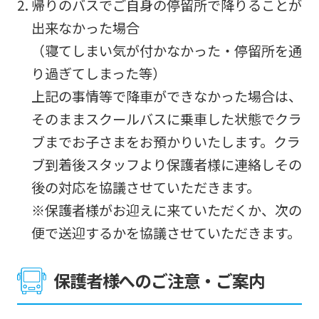
帰りのバスでご自身の停留所で降りることが
website
出来なかった場合
will
（寝てしまい気が付かなかった・停留所を通
be
り過ぎてしまった等）
translated
上記の事情等で降車ができなかった場合は、
mechanically,
そのままスクールバスに乗車した状態でクラ
so
ブまでお子さまをお預かりいたします。クラ
it
ブ到着後スタッフより保護者様に連絡しその
may
後の対応を協議させていただきます。
not
※保護者様がお迎えに来ていただくか、次の
be
便で送迎するかを協議させていただきます。
an
accurate
保護者様へのご注意・ご案内
translation.
The