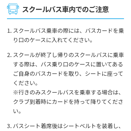
スクールバス車内でのご注意
スクールバス乗車の際には、バスカードを乗
For
り口のケースに入れてください。
foreigners
スクールが終了し帰りのスクールバスに乗車
する際は、バス乗り口のケースに置いてある
Central
ご自身のバスカードを取り、シートに座って
Sports
ください。
official
※行きのみスクールバスを乗車する場合は、
website
クラブ到着時にカードを持って降りてくださ
is
い。
automatically
translated
バスシート着席後はシートベルトを装着し、