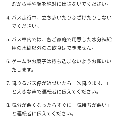
into
窓から手や顔を絶対に出さないでください。
English.
バス走行中、立ち歩いたりふざけたりしない
Click
でください。
the
link
バス車内では、各ご家庭で用意した水分補給
below
用の水筒以外のご飲食はできません。
(start
ゲームやお菓子は持ち込まないようお願いい
automatic
たします。
translation)
to
降りるバス停が近づいたら「次降ります。」
return
と大きな声で運転者に伝えてください。
to
the
気分が悪くなったらすぐに「気持ちが悪い」
top
と運転者に伝えてください。