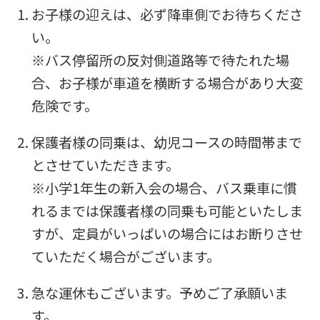
translation
お子様の迎えは、必ず降車側でお待ちくださ
may
い。
differ
※バス停留所の反対側道路等で待たれた場
from
合、お子様が車道を横断する場合があり大変
the
危険です。
original
保護者様の同乗は、幼児コースの時間帯まで
content.
とさせていただきます。
We
※小学1年生の新入会の場合、バス乗車に慣
ask
れるまでは保護者様の同乗も可能といたしま
that
すが、定員がいっぱいの場合にはお断りさせ
you
ていただく場合がございます。
fully
understand
急な運休もございます。予めご了承願いま
this
す。