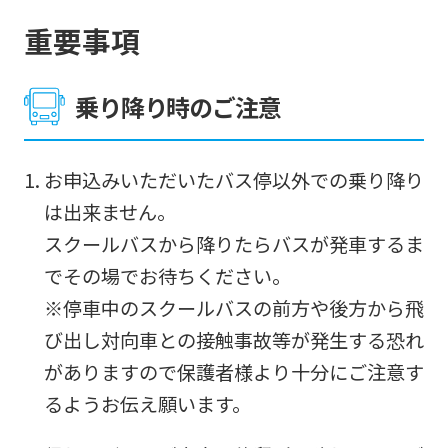
page.
重要事項
However,
if
乗り降り時のご注意
you
use
an
お申込みいただいたバス停以外での乗り降り
automatic
は出来ません。
translation
スクールバスから降りたらバスが発車するま
service,
でその場でお待ちください。
the
※停車中のスクールバスの前方や後方から飛
Japanese
び出し対向車との接触事故等が発生する恐れ
version
がありますので保護者様より十分にご注意す
of
るようお伝え願います。
this