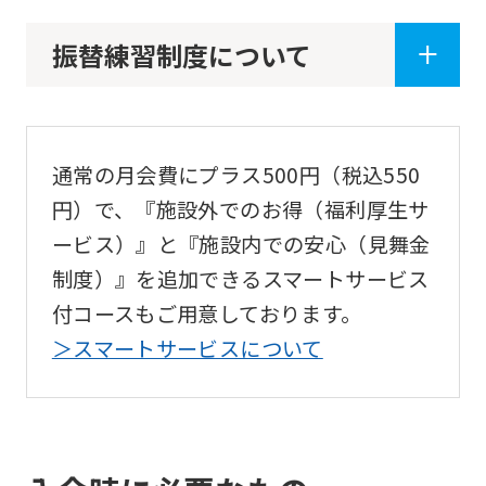
of
振替練習制度について
this
website
will
be
通常の月会費にプラス500円（税込550
translated
円）で、『施設外でのお得（福利厚生サ
mechanically,
ービス）』と『施設内での安心（見舞金
so
制度）』を追加できるスマートサービス
it
付コースもご用意しております。
may
＞スマートサービスについて
not
be
an
accurate