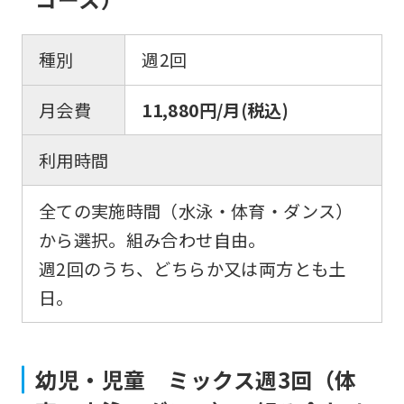
種別
週2回
月会費
11,880円/月(税込)
利用時間
For
全ての実施時間（水泳・体育・ダンス）
foreigners
から選択。組み合わせ自由。
週2回のうち、どちらか又は両方とも土
Central
日。
Sports
official
website
幼児・児童 ミックス週3回（体
is