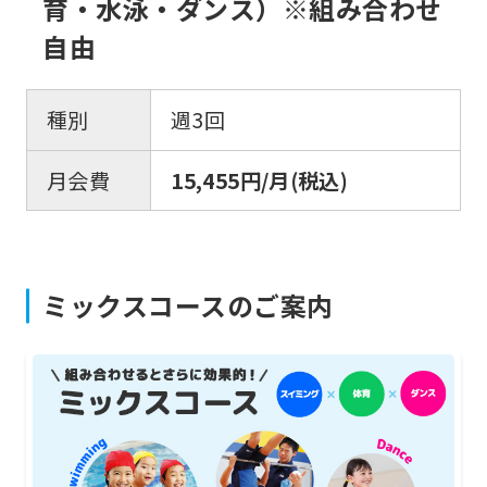
育・水泳・ダンス）※組み合わせ
automatically
自由
translated
into
種別
週3回
English.
Click
月会費
15,455円/月(税込)
the
link
below
(start
ミックスコースのご案内
automatic
translation)
to
return
to