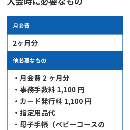
入会時に必要なもの
translation.
The
translation
月会費
may
2ヶ月分
differ
from
他必要なもの
the
original
・月会費 2 ヶ月分
content.
・事務手数料 1,100 円
We
ask
・カード発行料 1,100 円
that
・指定用品代
you
・母子手帳（ベビーコースの
fully