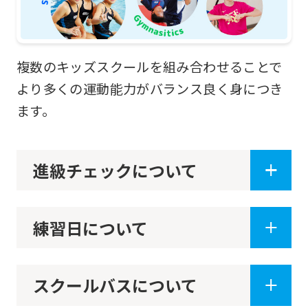
the
top
page.
複数のキッズスクールを組み合わせることで
However,
より多くの運動能力がバランス良く身につき
if
ます。
you
use
an
進級チェックについて
automatic
translation
練習日について
service,
the
Japanese
スクールバスについて
version