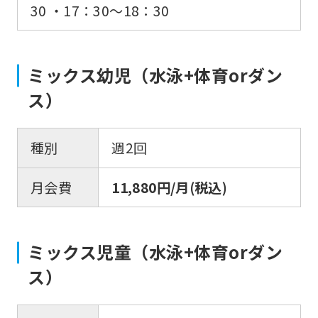
30 ・17：30〜18：30
For
foreigners
ミックス幼児（水泳+体育orダン
ス）
Central
Sports
official
種別
週2回
website
月会費
11,880円/月(税込)
is
automatically
translated
ミックス児童（水泳+体育orダン
into
ス）
English.
Click