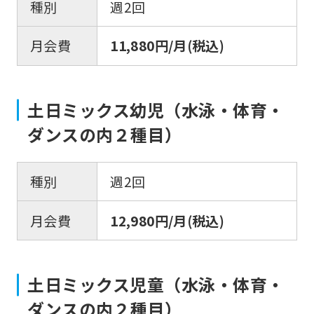
the
種別
週2回
link
月会費
11,880円/月(税込)
below
(start
automatic
土日ミックス幼児（水泳・体育・
translation)
ダンスの内２種目）
to
return
種別
週2回
to
the
月会費
12,980円/月(税込)
top
page.
However,
土日ミックス児童（水泳・体育・
if
ダンスの内２種目）