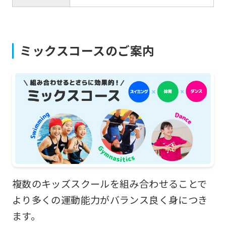
translated
mechanically,
so
ミックスコースのご案内
it
may
not
be
an
accurate
translation.
The
translation
複数のキッズスクールを組み合わせることで
may
より多くの運動能力がバランス良く身につき
differ
ます。