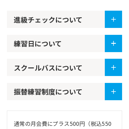
from
the
進級チェックについて
original
content.
We
練習日について
ask
that
スクールバスについて
you
fully
understand
振替練習制度について
this
before
using
the
通常の月会費にプラス500円（税込550