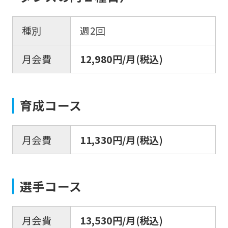
you
use
種別
週2回
an
automatic
月会費
12,980円/月(税込)
translation
service,
the
育成コース
Japanese
version
月会費
11,330円/月(税込)
of
this
website
選手コース
will
be
月会費
13,530円/月(税込)