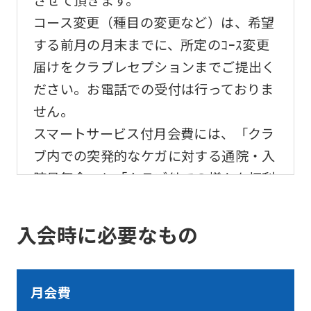
website
コース変更（種目の変更など）は、希望
will
する前月の月末までに、所定のｺｰｽ変更
be
届けをクラブレセプションまでご提出く
translated
ださい。お電話での受付は行っておりま
mechanically,
せん。
so
スマートサービス付月会費には、「クラ
it
ブ内での突発的なケガに対する通院・入
may
院見舞金」と「クラブ外での様々な福利
not
厚生サービス」が受けられる『スマート
be
サービス』がプラスされております。
＞
入会時に必要なもの
an
スマートサービスについて
accurate
translation.
月会費
The