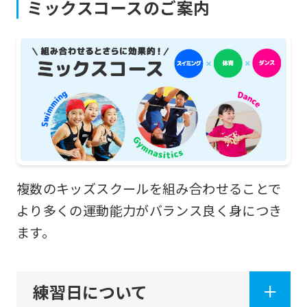
ミックスコースのご案内
into
English.
Click
the
link
below
(start
automatic
複数のキッズスクールを組み合わせることで
translation)
より多くの運動能力がバランス良く身につき
to
ます。
return
to
the
練習日について
top