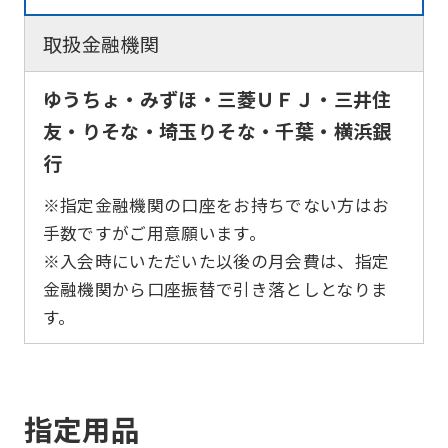
before
取扱金融機関
using
the
ゆうちょ・みずほ・三菱ＵＦＪ・三井住
service.
友・りそな・埼玉りそな・千葉・横浜銀
行
Automatic translation
※指定金融機関の口座をお持ちでない方はお
手数ですがご用意願います。
※入会時にいただいた以後の月会費は、指定
金融機関から口座振替で引き落としとなりま
す。
指定用品