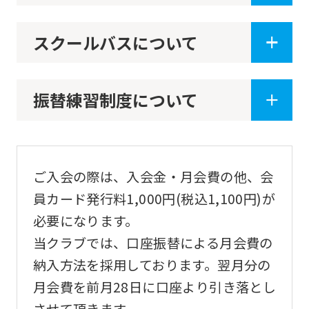
page.
However,
スクールバスについて
if
you
振替練習制度について
use
an
automatic
translation
ご入会の際は、入会金・月会費の他、会
service,
員カード発行料1,000円(税込1,100円)が
the
必要になります。
Japanese
当クラブでは、口座振替による月会費の
version
納入方法を採用しております。翌月分の
of
月会費を前月28日に口座より引き落とし
this
させて頂きます。