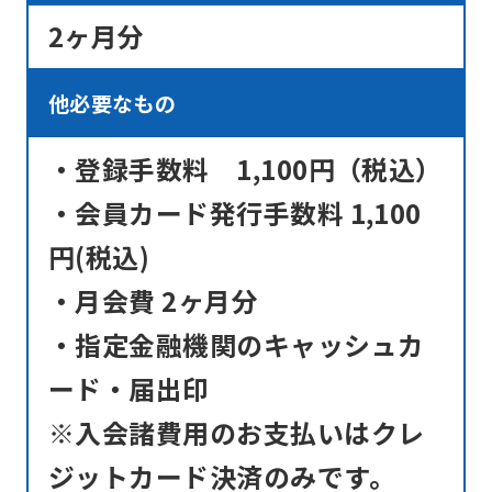
translation
2ヶ月分
may
differ
他必要なもの
from
the
・登録手数料 1,100円（税込）
original
・会員カード発行手数料 1,100
content.
円(税込)
We
・月会費 2ヶ月分
ask
that
・指定金融機関のキャッシュカ
you
ード・届出印
fully
※入会諸費用のお支払いはクレ
understand
ジットカード決済のみです。
this