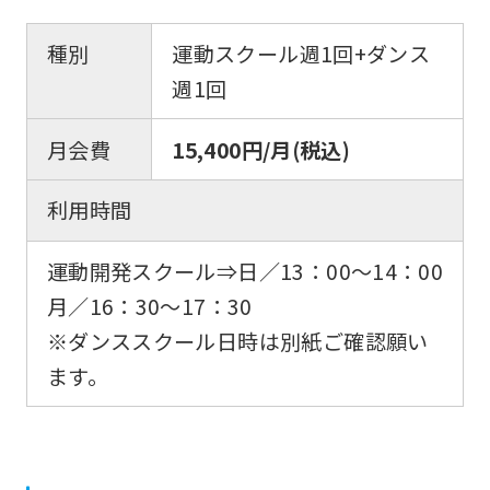
種別
運動スクール週1回+ダンス
週1回
For
月会費
15,400円/月(税込)
foreigners
利用時間
Central
運動開発スクール⇒日／13：00〜14：00
Sports
月／16：30〜17：30
official
※ダンススクール日時は別紙ご確認願い
website
ます。
is
automatically
translated