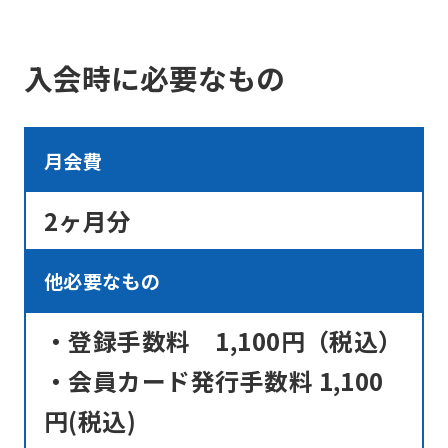
accurate
厚生サービス」が受けられる『スマート
translation.
サービス』がプラスされております。
＞
入会時に必要なもの
The
スマートサービスについて
translation
may
月会費
differ
from
2ヶ月分
the
original
他必要なもの
content.
・登録手数料 1,100円（税込）
We
ask
・会員カード発行手数料 1,100
that
円(税込)
you