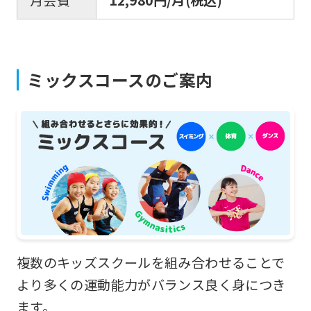
is
automatically
translated
ミックスコースのご案内
into
English.
Click
the
link
below
(start
automatic
translation)
複数のキッズスクールを組み合わせることで
to
より多くの運動能力がバランス良く身につき
return
ます。