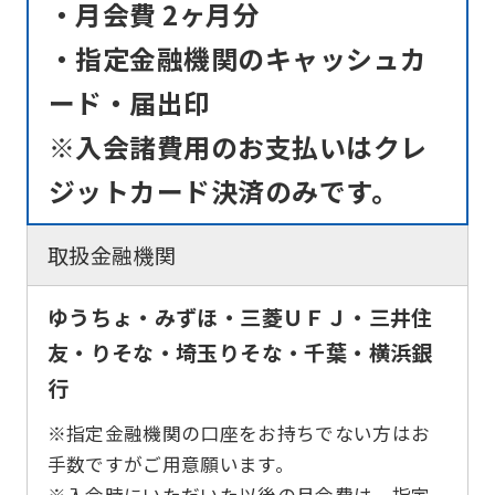
・月会費 2ヶ月分
fully
・指定金融機関のキャッシュカ
understand
this
ード・届出印
before
※入会諸費用のお支払いはクレ
using
ジットカード決済のみです。
the
service.
取扱金融機関
Automatic translation
ゆうちょ・みずほ・三菱ＵＦＪ・三井住
友・りそな・埼玉りそな・千葉・横浜銀
行
※指定金融機関の口座をお持ちでない方はお
手数ですがご用意願います。