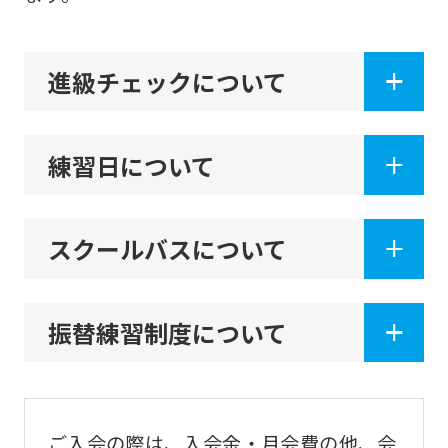
to
the
進級チェックについて
top
page.
However,
練習日について
if
you
use
スクールバスについて
an
automatic
振替練習制度について
translation
service,
the
Japanese
ご入会の際は、入会金・月会費の他、会