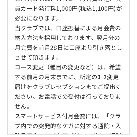
version
員カード発行料1,000円(税込1,100円)が
of
必要になります。
this
当クラブでは、口座振替による月会費の
website
納入方法を採用しております。翌月分の
will
月会費を前月28日に口座より引き落とし
be
させて頂きます。
translated
コース変更（種目の変更など）は、希望
mechanically,
する前月の月末までに、所定のｺｰｽ変更
so
届けをクラブレセプションまでご提出く
it
ださい。お電話での受付は行っておりま
may
せん。
not
スマートサービス付月会費には、「クラ
be
ブ内での突発的なケガに対する通院・入
an
院見舞金」と「クラブ外での様々な福利