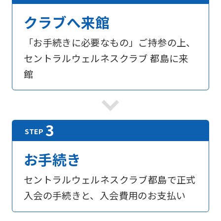
クラブへ来館
Central
Sports
「お手続きに必要なもの」ご持参の上、
official
セントラルウェルネスクラブ 都島に来
website
館
is
automatically
translated
into
English.
お手続き
Click
セントラルウェルネスクラブ都島で正式
the
入会の手続きと、入会費用のお支払い
link
below