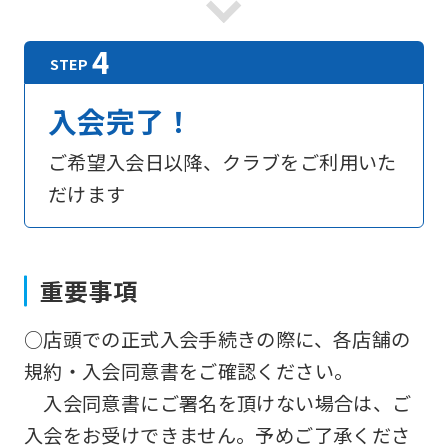
(start
automatic
translation)
入会完了！
to
return
ご希望入会日以降、クラブをご利用いた
to
だけます
the
top
page.
重要事項
However,
if
○店頭での正式入会手続きの際に、各店舗の
you
規約・入会同意書をご確認ください。
use
入会同意書にご署名を頂けない場合は、ご
an
入会をお受けできません。予めご了承くださ