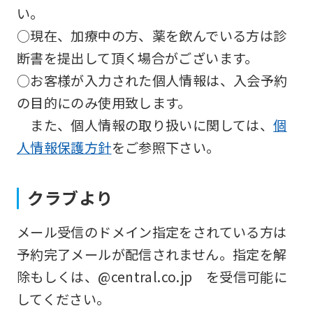
automatic
い。
translation
○現在、加療中の方、薬を飲んでいる方は診
service,
断書を提出して頂く場合がございます。
the
○お客様が入力された個人情報は、入会予約
Japanese
の目的にのみ使用致します。
version
また、個人情報の取り扱いに関しては、
個
of
人情報保護方針
をご参照下さい。
this
website
クラブより
will
メール受信のドメイン指定をされている方は
be
予約完了メールが配信されません。指定を解
translated
除もしくは、@central.co.jp を受信可能に
mechanically,
してください。
so