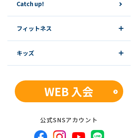
Catch up!
content.
We
ask
フィットネス
that
you
キッズ
fully
understand
this
before
WEB 入会
using
the
service.
公式SNSアカウント
Automatic translation