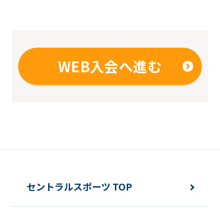
it
may
not
be
WEB入会へ進む
an
accurate
translation.
The
translation
may
differ
from
セントラルスポーツ TOP
the
original