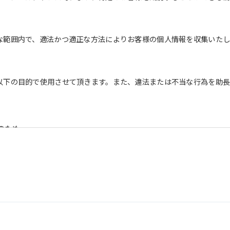
な範囲内で、適法かつ適正な方法によりお客様の個人情報を収集いたし
以下の目的で使用させて頂きます。また、違法または不当な行為を助
のため
を含む）等、新商品・サービスの立案・開発・実施のため
を含む当社情報のご提供のため
め
うえでの統計的なデータの作成、活用、公表のため
情報は、適切かつ慎重に管理し、漏洩、改ざん、紛失等がないよう適
ついては、本プライバシーポリシー末尾に記載の「問い合わせ窓口」