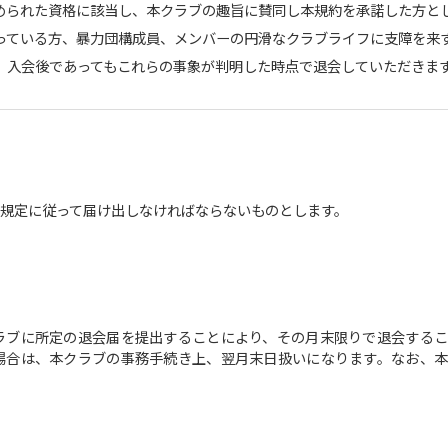
められた資格に該当し、本クラブの趣旨に賛同し本規約を承諾した方と
っている方、暴力団構成員、メンバーの円滑なクラブライフに支障を来
、入会後であってもこれらの事象が判明した時点で退会していただきま
規定に従って届け出しなければならないものとします。
ラブに所定の退会届を提出することにより、その月末限りで退会するこ
場合は、本クラブの事務手続き上、翌月末日扱いになります。なお、