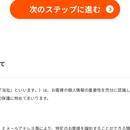
fully understand this before using
the service.
次のステップに進む
Automatic translation start
て
「当社」といいます。）は、お客様の個人情報の重要性を充分に認識
の保護に努めてまいります。
、Ｅメールアドレス等により、特定のお客様を識別することができる情