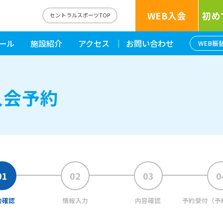
WEB入会
初め
セントラルスポーツTOP
ール
施設紹介
アクセス
お問い合わせ
WEB振
入会予約
約確認
情報入力
内容確認
予約受付
（予