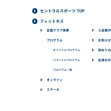
セントラルスポーツ TOP
■個人情報の開示
当社は、お客様からお預かりした個人
フィットネス
より当社がお客様の同意を得ずに開示
全国クラブ検索
入会案内
必要な範囲内において開示する場合、
プログラム
お知らせ
ありません。また、お客様からお預か
対応いたします。
初めての
-
オリジナルプログラム
■個人情報の訂正、変更、削除、
会員の方
-
スペシャルプログラム
当社は、お客様からお預かりした個人
-
プログラム一覧
場合は、お客様の意思を尊重し、合理
オンライン
※問い合わせ窓口
スクール
個人情報に関するお問い合わせは、下