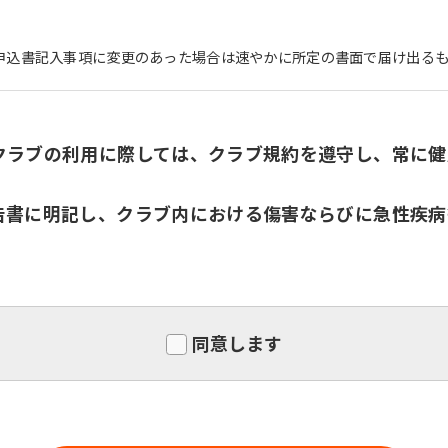
申込書記入事項に変更のあった場合は速やかに所定の書面で届け出る
For foreigners
クラブの利用に際しては、クラブ規約を遵守し、常に健
Central Sports official website is
告書に明記し、クラブ内における傷害ならびに急性疾病
automatically translated into
English. Click the link below (start
automatic translation) to return to
the top page.
However, if you use an automatic
translation service, the Japanese
同意します
version of this website will be
translated mechanically, so it may
not be an accurate translation.
The translation may differ from the
original content. We ask that you