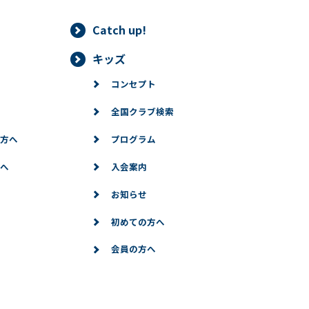
Catch up!
情報は、正当な理由がある場合を除き、ご本人の同意なく第三者に提
キッズ
することができる場合、あらかじめ当社との間で秘密保持契約を締結
コンセプト
法令に基づき当社が開示を求められた場合、司法または行政機関から
全国クラブ検索
りした個人情報の確認（第三者提供記録の開示を含みます。）をご本
方へ
プログラム
利用停止等
へ
入会案内
情報に対して、ご本人より情報の訂正、変更、削除、利用停止、第三
お知らせ
的な範囲で必要な対応をいたします。
初めての方へ
会員の方へ
記のフォームからお願いいたします。