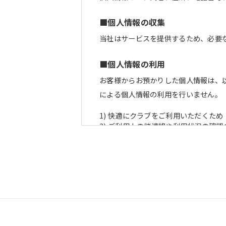
■個人情報の収集
当社はサービスを提供するため、必要
■個人情報の利用
お客様からお預かりした個人情報は、
による個人情報の利用を行いません。
1) 快適にクラブをご利用いただくため
2) ご利用上の諸連絡や利用状況の確認
3) 運動プログラム（カウンセリング
4) 新商品・サービスやイベント情報
5) 顧客動向分析、アンケート調査のた
6) 個人を特定できないよう加工した
■個人情報の管理
当社は、お客様からお預かりした個人
管理のために講じている措置の内容に