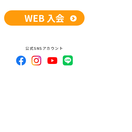
WEB 入会
供、開示いたしません。ただし、法令に
している業務委託先、および関係会社に
開示を求められた場合は、この限りでは
人が希望される場合は、合理的な範囲で
公式SNSアカウント
者への提供の停止等のお申し出があった