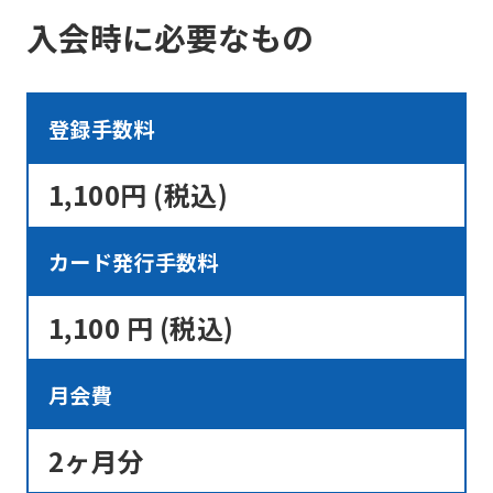
入会時に必要なもの
so
it
may
登録手数料
not
be
1,100円 (税込)
an
accurate
カード発行手数料
translation.
The
1,100 円 (税込)
translation
may
月会費
differ
from
2ヶ月分
the