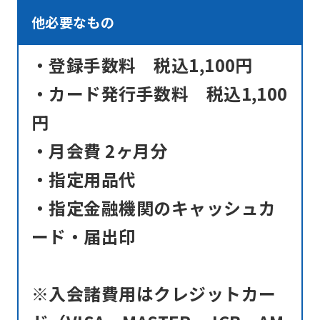
original
他必要なもの
content.
・登録手数料 税込1,100円
We
ask
・カード発行手数料 税込1,100
that
円
you
・月会費 2ヶ月分
fully
・指定用品代
understand
this
・指定金融機関のキャッシュカ
before
ード・届出印
using
the
※入会諸費用はクレジットカー
service.