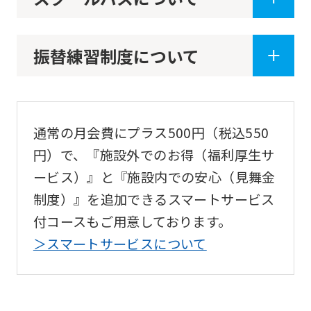
an
automatic
振替練習制度について
translation
service,
the
Japanese
通常の月会費にプラス500円（税込550
version
円）で、『施設外でのお得（福利厚生サ
of
ービス）』と『施設内での安心（見舞金
this
制度）』を追加できるスマートサービス
website
付コースもご用意しております。
will
＞スマートサービスについて
be
translated
mechanically,