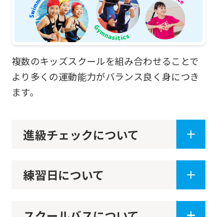
below
(start
automatic
translation)
複数のキッズスクールを組み合わせることで
to
より多くの運動能力がバランス良く身につき
return
ます。
to
the
進級チェックについて
top
page.
However,
練習日について
if
you
スクールバスについて
use