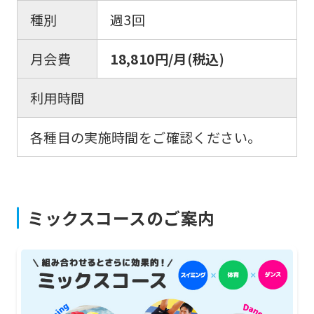
foreigners
種別
週3回
月会費
18,810円/月(税込)
Central
Sports
利用時間
official
website
各種目の実施時間をご確認ください。
is
automatically
translated
ミックスコースのご案内
into
English.
Click
the
link