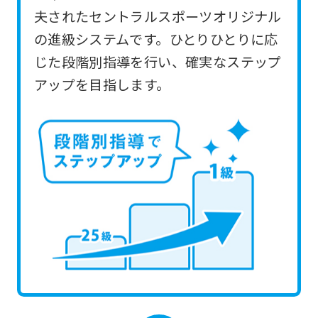
you
夫されたセントラルスポーツオリジナル
use
の進級システムです。ひとりひとりに応
an
じた段階別指導を行い、確実なステップ
automatic
アップを目指します。
translation
service,
the
Japanese
version
of
this
website
will
be