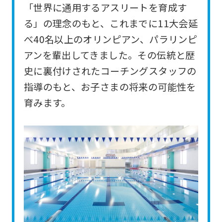
「世界に通用するアスリートを育成す
For
る」の理念のもと、これまでに11大会延
foreigners
べ40名以上のオリンピアン、パラリンピ
アンを輩出してきました。その伝統と歴
Central
史に裏付けされたコーチングスタッフの
Sports
指導のもと、お子さまの将来の可能性を
official
育みます。
website
is
automatically
translated
into
English.
Click