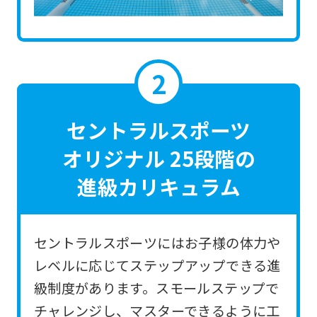
the
link
below
(start
automatic
translation)
セントラルスポーツ
to
オリジナル 25段階の
return
進級カリキュラム
to
the
top
セントラルスポーツにはお子様の体力や
page.
レベルに応じてステップアップできる進
However,
級制度があります。スモールステップで
if
チャレンジし、マスターできるように工