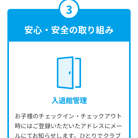
translated
mechanically,
so
安心・安全の取り組み
it
may
not
be
an
accurate
translation.
入退館管理
The
translation
お子様のチェックイン・チェックアウト
may
時にはご登録いただいたアドレスにメー
differ
ルにてお知らせします。ひとりでクラブ