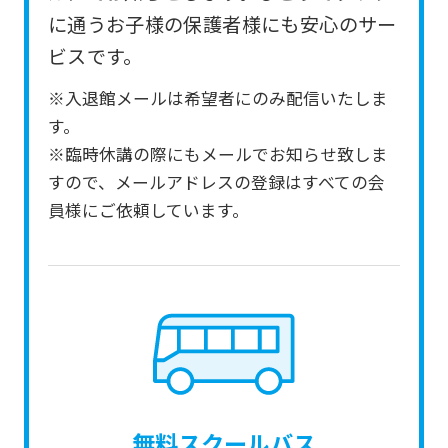
from
に通うお子様の保護者様にも安心のサー
the
ビスです。
original
※入退館メールは希望者にのみ配信いたしま
content.
す。
We
※臨時休講の際にもメールでお知らせ致しま
ask
すので、メールアドレスの登録はすべての会
that
員様にご依頼しています。
you
fully
understand
this
before
using
the
無料スクールバス