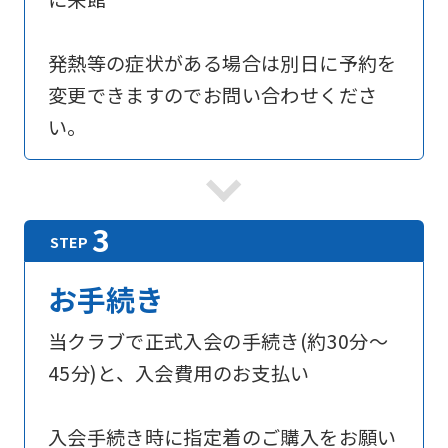
foreigners
発熱等の症状がある場合は別日に予約を
Central
変更できますのでお問い合わせくださ
Sports
い。
official
website
is
automatically
translated
お手続き
into
English.
当クラブで正式入会の手続き(約30分〜
Click
45分)と、入会費用のお支払い
the
link
入会手続き時に指定着のご購入をお願い