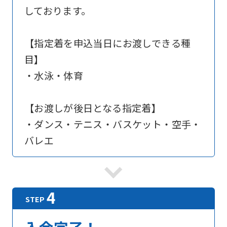
below
しております。
(start
automatic
【指定着を申込当日にお渡しできる種
translation)
目】
to
・水泳・体育
return
to
【お渡しが後日となる指定着】
the
・ダンス・テニス・バスケット・空手・
top
バレエ
page.
However,
if
you
use