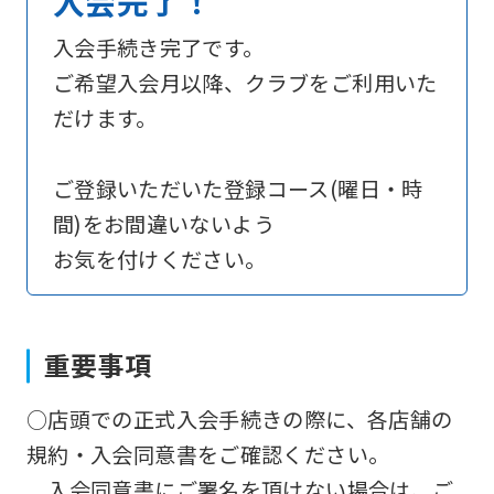
入会完了！
an
automatic
入会手続き完了です。
translation
ご希望入会月以降、クラブをご利用いた
service,
だけます。
the
Japanese
ご登録いただいた登録コース(曜日・時
version
間)をお間違いないよう
of
お気を付けください。
this
website
will
重要事項
be
○店頭での正式入会手続きの際に、各店舗の
translated
規約・入会同意書をご確認ください。
mechanically,
入会同意書にご署名を頂けない場合は、ご