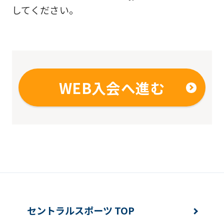
original
してください。
content.
We
ask
that
you
WEB入会へ進む
fully
understand
this
before
using
the
service.
セントラルスポーツ TOP