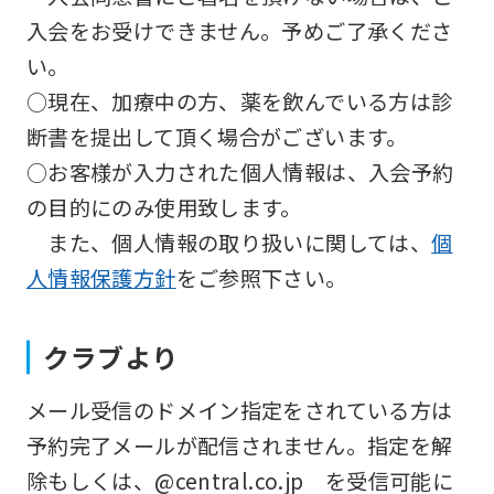
so
入会をお受けできません。予めご了承くださ
it
い。
may
○現在、加療中の方、薬を飲んでいる方は診
not
断書を提出して頂く場合がございます。
be
○お客様が入力された個人情報は、入会予約
an
の目的にのみ使用致します。
accurate
また、個人情報の取り扱いに関しては、
個
translation.
人情報保護方針
をご参照下さい。
The
translation
クラブより
may
differ
メール受信のドメイン指定をされている方は
from
予約完了メールが配信されません。指定を解
the
除もしくは、@central.co.jp を受信可能に