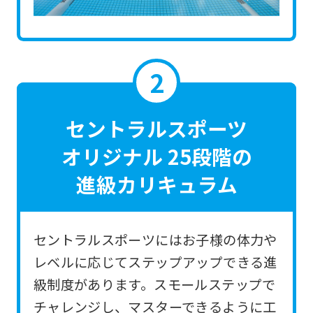
the
link
below
(start
automatic
translation)
セントラルスポーツ
to
オリジナル 25段階の
return
進級カリキュラム
to
the
top
セントラルスポーツにはお子様の体力や
page.
レベルに応じてステップアップできる進
However,
級制度があります。スモールステップで
if
チャレンジし、マスターできるように工