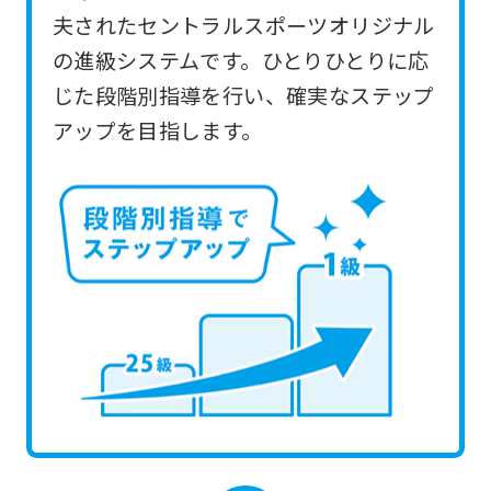
you
夫されたセントラルスポーツオリジナル
use
の進級システムです。ひとりひとりに応
an
じた段階別指導を行い、確実なステップ
automatic
アップを目指します。
translation
service,
the
Japanese
version
of
this
website
will
be