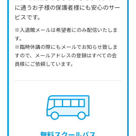
from
に通うお子様の保護者様にも安心のサー
the
ビスです。
original
※入退館メールは希望者にのみ配信いたしま
content.
す。
We
※臨時休講の際にもメールでお知らせ致しま
ask
すので、メールアドレスの登録はすべての会
that
員様にご依頼しています。
you
fully
understand
this
before
using
the
無料スクールバス