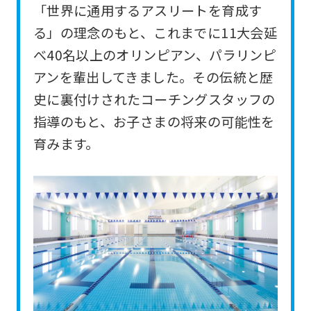
「世界に通用するアスリートを育成す
For
る」の理念のもと、これまでに11大会延
foreigners
べ40名以上のオリンピアン、パラリンピ
アンを輩出してきました。その伝統と歴
Central
史に裏付けされたコーチングスタッフの
Sports
指導のもと、お子さまの将来の可能性を
official
育みます。
website
is
automatically
translated
into
English.
Click