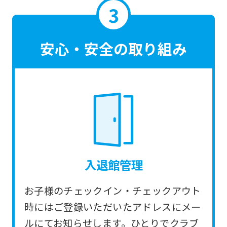
translated
mechanically,
so
安心・安全の取り組み
it
may
not
be
an
accurate
translation.
入退館管理
The
translation
お子様のチェックイン・チェックアウト
may
時にはご登録いただいたアドレスにメー
differ
ルにてお知らせします。ひとりでクラブ