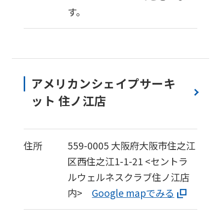
translation)
す。
to
return
to
the
アメリカンシェイプサーキ
top
ット 住ノ江店
page.
However,
if
住所
559-0005
大阪府大阪市住之江
you
区西住之江1-1-21
<セントラ
use
ルウェルネスクラブ住ノ江店
an
内>
Google mapでみる
automatic
translation