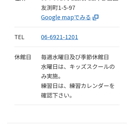
ask
友渕町1-5-97
that
Google mapでみる
you
fully
TEL
06-6921-1201
understand
this
休館日
毎週水曜日及び季節休館日
before
水曜日は、キッズスクールの
using
み実施。
the
練習日は、練習カレンダーを
service.
確認下さい。
Automatic translation