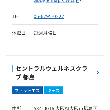
not
be
TEL
06-6795-0222
an
accurate
休館日
毎週月曜日
translation.
The
translation
may
differ
セントラルウェルネスクラ
from
ブ 都島
the
original
フィットネス
キッズ
content.
We
住所
534-0016
大阪府大阪市都島区