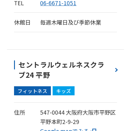
TEL
06-6671-1051
service,
the
Japanese
休館日
毎週木曜日及び季節休業
version
of
this
website
セントラルウェルネスクラ
will
ブ24 平野
be
translated
フィットネス
キッズ
mechanically,
so
住所
547-0044
大阪府大阪市平野区
it
平野本町2-9-29
may
Google mapでみる