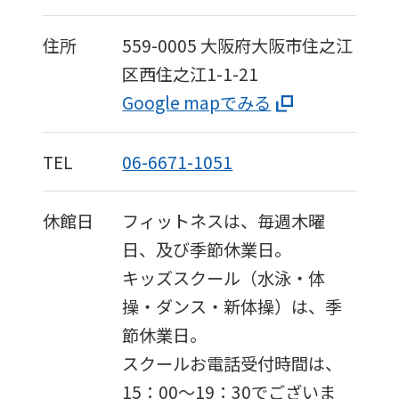
Sports
official
住所
559-0005
大阪府大阪市住之江
website
区西住之江1-1-21
is
Google mapでみる
automatically
translated
TEL
06-6671-1051
into
English.
休館日
フィットネスは、毎週木曜
Click
日、及び季節休業日。
the
キッズスクール（水泳・体
link
操・ダンス・新体操）は、季
below
節休業日。
(start
スクールお電話受付時間は、
automatic
15：00〜19：30でございま