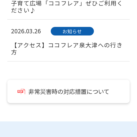
子育て広場「ココフレア」ぜひご利用く
ださい♪
2026.03.26
お知らせ
For
【アクセス】ココフレア泉大津への行き
foreigners
方
Central
Sports
official
非常災害時の対応措置について
website
is
automatically
translated