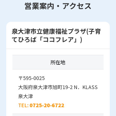
into
営業案内・アクセス
English.
Click
the
泉大津市立健康福祉プラザ(子育
link
てひろば「ココフレア」)
below
(start
automatic
所在地
translation)
to
〒595-0025
return
大阪府泉大津市旭町19-2
N．KLASS
to
泉大津
the
TEL:
0725-20-6722
top