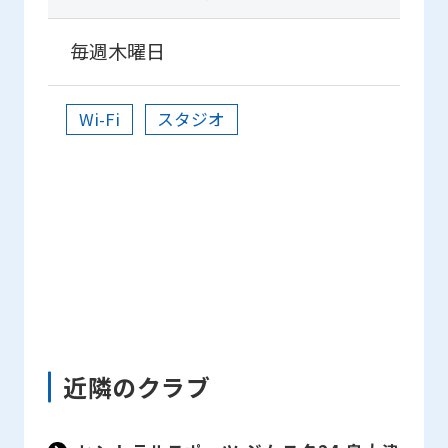
website
will
毎週木曜日
be
translated
Wi-Fi
スタジオ
mechanically,
so
it
may
not
be
an
accurate
近隣のクラブ
translation.
The