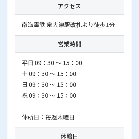
page.
アクセス
However,
if
南海電鉄 泉大津駅改札より徒歩1分
you
use
営業時間
an
automatic
平日 09：30 ～ 15：00
translation
土 09：30 ～ 15：00
service,
日 09：30 ～ 15：00
the
祝 09：30 ～ 15：00
Japanese
version
休所日：毎週木曜日
of
this
休館日