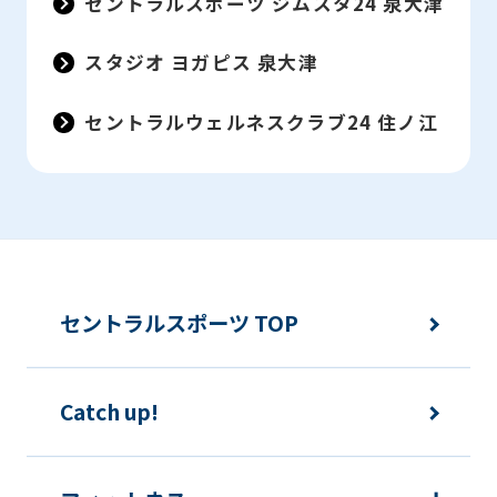
セントラルスポーツ ジムスタ24 泉大津
translation
may
スタジオ ヨガピス 泉大津
differ
from
セントラルウェルネスクラブ24 住ノ江
the
original
content.
We
ask
セントラルスポーツ TOP
that
you
fully
Catch up!
understand
this