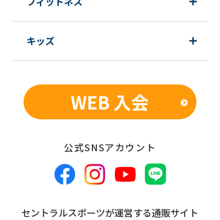
フィットネス
before
using
the
キッズ
service.
Automatic translation
WEB 入会
公式SNSアカウント
セントラルスポーツが運営する通販サイト