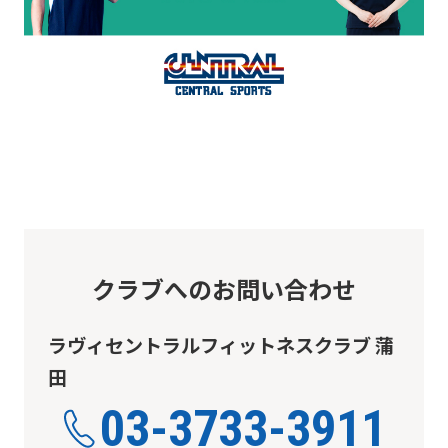
content.
We
ask
that
you
fully
understand
this
before
クラブへのお問い合わせ
using
the
ラヴィセントラルフィットネスクラブ 蒲
service.
田
03-3733-3911
Automatic translation