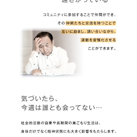
For
foreigners